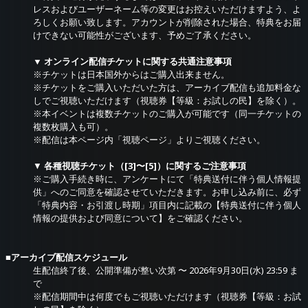
レスおよびユーザーネーム等の変更はお控えいただけますよう、よ
ろしくお願い致します。アカウントが削除された場合、特典をお届
けできない可能性がございます、予めご了承ください。
▼ オンライン配信チケットに関する共通注意事項
※チケットは日本国外からはご購入出来ません。
※チケットをご購入いただいた方は、アーカイブ配信も追加料金な
しでご視聴いただけます（視聴券【等級：お試しの民】を除く）。
※本イベントは複数チケットのご購入が可能です（同一チケットの
複数枚購入も可）。
※配信は本ページ内「視聴ページ」よりご視聴ください。
▼
各種視聴チケット（[3]〜[5]）に関するご注意事項
※ご購入手続き時に、アンケートにて「特典送付に伴う個人情報提
供」へのご同意を確認させていただきます。お申し込み前に、必ず
「特典内容・お引渡し時期」項目内に記載の【特典送付に伴う個人
情報の提供および同意について】をご確認ください。
■アーカイブ配信スケジュール
生配信終了後、公開準備が整い次第 〜 2026年9月30日(水) 23:59 ま
で
※配信期間中は何度でもご視聴いただけます（視聴券【等級：お試