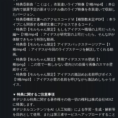
・特典⑤新曲「こくはく」衣装違いライブ映像【1種/mp4】：本公
演内で披露予定の新オリジナル曲のライブ映像を衣装違いで収録し
たバージョン。
・特典⑥機密文書へのアクセスコードⅥ【種類数未定/PDF】：本ラ
イブにも関係する機密文書にアクセスできるコード。
・特典⑦【モルちゃん限定】もしもアイデス〜職場の上司だったら
編〜【1種/mp4】：アイデスが研究室の上司だったら。そんなIFが
体験できちゃう特別な動画。
・特典⑧【モルちゃん限定】アイデスバックステージツアー【1
種/mp4】：アイデスが今回のライブステージを解説してくれる動
画。
・特典⑨【モルちゃん限定】専用アイデススマホ壁紙【1
種/png】：この世で一枚しかない君向けの自撮り画像のスマホ壁
紙サイズ。
・特典⑩【モルちゃん限定】アイデスの激詰めお名前呼びボイス
【1種/mp3】：アイデスが君の名前を呼びながら激詰めしちゃうボ
イス。
▼ 特典に関するご注意事項
本デジタル特典に関する著作権その他一切の権利は株式会社VEXZ
に帰属します。
本デジタルコンテンツをAI（人工知能）による学習・生成・解析等
を目的として使用、または第三者サービスへアップロードすること