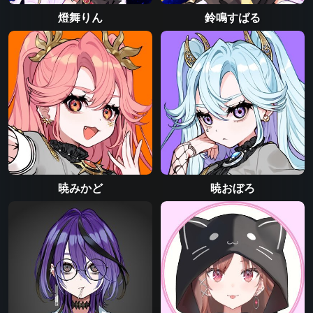
燈舞りん
鈴鳴すばる
暁みかど
暁おぼろ