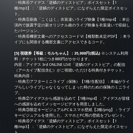
・特典④アイデス「逆鱗のディストピア」ボイスセット【1
種/mp3】：「逆鱗のディストピア」になぞらえた限定ボイスセッ
ト。
・特典⑤新曲「こくはく」衣装違いライブ映像【1種/mp4】：本公
演内で披露予定の新オリジナル曲のライブ映像を衣装違いで収録し
たバージョン。
・特典⑥機密文書へのアクセスコードⅥ【種類数未定/PDF】：本ラ
イブにも関係する機密文書にアクセスできるコード。
[5] 視聴券【等級：モルちゃん】：35,000円(税込)
※システム利用
料：チケット1枚につき880円がかかります。
内容：アイデス 3rd ONLINE LIVE「逆鱗のディストピア」の配信
（アーカイブ配信含む）がご視聴いただける特典付きチケット。
特典内容：
・特典①アフターミニライブ（保険）【1種/生配信】：本編がライ
ブらしいライブじゃなくなってしまった時のための保険のミニライ
ブ。
・特典②アイデスから感謝を込めて【1種/mp4】：アイデスが皆様
への感謝を込めてメッセージビデオを用意しました。
・特典③限定キービジュアルPC＆スマホ壁紙【2種/png】：ライブ
キービジュアルを使用した、スマホとPC用の壁紙をプレゼント。
・特典④アイデス「逆鱗のディストピア」ボイスセット【1
種/mp3】：「逆鱗のディストピア」になぞらえた限定ボイスセッ
ト。