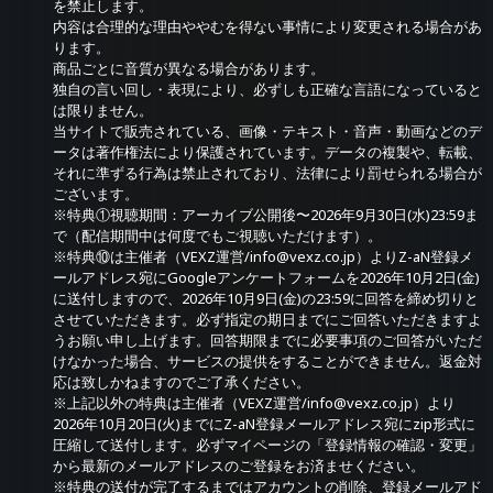
を禁止します。
内容は合理的な理由ややむを得ない事情により変更される場合があ
ります。
商品ごとに音質が異なる場合があります。
独自の言い回し・表現により、必ずしも正確な言語になっていると
は限りません。
当サイトで販売されている、画像・テキスト・音声・動画などのデ
ータは著作権法により保護されています。データの複製や、転載、
それに準ずる行為は禁止されており、法律により罰せられる場合が
ございます。
※特典①視聴期間：アーカイブ公開後〜2026年9月30日(水)23:59ま
で（配信期間中は何度でもご視聴いただけます）。
※特典⑩は主催者（VEXZ運営/info@vexz.co.jp）よりZ-aN登録メ
ールアドレス宛にGoogleアンケートフォームを2026年10月2日(金)
に送付しますので、2026年10月9日(金)の23:59に回答を締め切りと
させていただきます。必ず指定の期日までにご回答いただきますよ
うお願い申し上げます。回答期限までに必要事項のご回答がいただ
けなかった場合、サービスの提供をすることができません。返金対
応は致しかねますのでご了承ください。
※上記以外の特典は主催者（VEXZ運営/info@vexz.co.jp）より
2026年10月20日(火)までにZ-aN登録メールアドレス宛にzip形式に
圧縮して送付します。必ずマイページの「登録情報の確認・変更」
から最新のメールアドレスのご登録をお済ませください。
※特典の送付が完了するまではアカウントの削除、登録メールアド