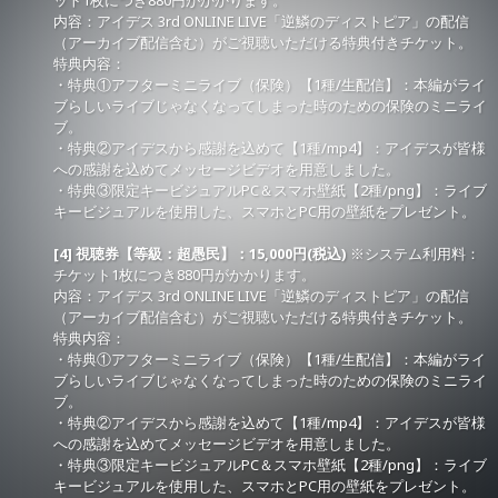
ット1枚につき880円がかかります。
内容：アイデス 3rd ONLINE LIVE「逆鱗のディストピア」の配信
（アーカイブ配信含む）がご視聴いただける特典付きチケット。
特典内容：
・特典①アフターミニライブ（保険）【1種/生配信】：本編がライ
ブらしいライブじゃなくなってしまった時のための保険のミニライ
ブ。
・特典②アイデスから感謝を込めて【1種/mp4】：アイデスが皆様
への感謝を込めてメッセージビデオを用意しました。
・特典③限定キービジュアルPC＆スマホ壁紙【2種/png】：ライブ
キービジュアルを使用した、スマホとPC用の壁紙をプレゼント。
[4] 視聴券【等級：超愚民】：15,000円(税込)
※システム利用料：
チケット1枚につき880円がかかります。
内容：アイデス 3rd ONLINE LIVE「逆鱗のディストピア」の配信
（アーカイブ配信含む）がご視聴いただける特典付きチケット。
特典内容：
・特典①アフターミニライブ（保険）【1種/生配信】：本編がライ
ブらしいライブじゃなくなってしまった時のための保険のミニライ
ブ。
・特典②アイデスから感謝を込めて【1種/mp4】：アイデスが皆様
への感謝を込めてメッセージビデオを用意しました。
・特典③限定キービジュアルPC＆スマホ壁紙【2種/png】：ライブ
キービジュアルを使用した、スマホとPC用の壁紙をプレゼント。