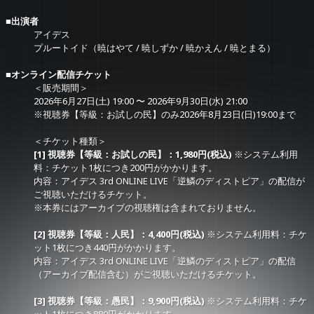
■出演者
アイデス
プルートイド（暁はやて / 暁しずか / 暁かえん / 暁とまる）
■オンライン配信チケット
＜販売期間＞
2026年6月27日(土) 19:00 〜 2026年9月30日(水) 21:00
※視聴券【等級：お試しの民】のみ2026年8月23日(日)19:00まで
＜チケット種類＞
[1] 視聴券【等級：お試しの民】：1,980円(税込)
※システム利用
料：チケット1枚につき200円がかかります。
内容：アイデス 3rd ONLINE LIVE「逆鱗のディストピア」の配信が
ご視聴いただけるチケット。
※本券にはアーカイブの視聴権は含まれておりません。
[2] 視聴券【等級：人民】：4,400円(税込)
※システム利用料：チケ
ット1枚につき440円がかかります。
内容：アイデス 3rd ONLINE LIVE「逆鱗のディストピア」の配信
（アーカイブ配信含む）がご視聴いただけるチケット。
[3] 視聴券【等級：愚民】：9,900円(税込)
※システム利用料：チケ