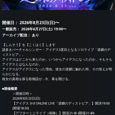
開催日
： 2026年8月23日(日)〜
一般販売
： 2026年6月27日(土) 19:00〜
アーカイブ配信
： あり
【しんそう】を【こくはく】します
謎多きバーチャルシンガー・アイデス3度目となるソロライブ「逆鱗のデ
ィストピア」。
アイデスはどこから来たのか。いつからアイデスになったのか。そもそも
アイデスとはなんなのか。
アイデスがアイデスになった理由。彼女の逆鱗に触れた時、その答えが明
らかになる。
彼女の真相を探る歌物語が…今、幕を開ける。
■開催概要
＜開催日時＞
2026年8月23日(日)
【アイデス 3rd ONLINE LIVE「逆鱗のディストピア」】開演19:00
(開場18:30)
【アフターミニライブ（保険）】開演21:45 (開場21:40)