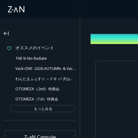
ログイン
オススメのイベント
THE Vi-No Radiate
Vack-ON!! -2026 AUTUMN- & Vack-ON!! -Blink side-
わんたまふぇす☆ ～ドキッ! 犬山たまきと愉快な仲間たち!! ポロリもあるよ～
OTOMEZA（2nd）特典会
OTOMEZA（1st）特典会
もっとみる
Z-aN Capsule