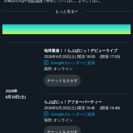
詳細は公式
X
や
YouTube
で発信していくぱに。よろしくぱに。
----------------------
もっと見る
■開催概要
開催日時
＜開催日時＞
2026年6月20日(土)
【地球最速！！らぶぱにっ！デビューライブ】開演18:00 (開場17:30)
地球最速！！らぶぱにっ！デビューライブ
2026年6月20日(土) 開演 18:00
(開場 17:30)
【らぶぱにっ！アフターパーティー】開演19:30 (開場19:25)
Googleカレンダーに追加
場所: オンライン
■出演者
チケットをさがす
現想少女らぶぱにっ！（
明地まどか
、
時任しおり
）
2026年
6月20日(土)
■オンライン配信チケット
らぶぱにっ！アフターパーティー
2026年6月20日(土) 開演 19:45
(開場 19:40)
＜販売期間＞
Googleカレンダーに追加
【[1] ぱにチケ】
場所: オンライン
2026年5月22日(金) 21:00 〜 2026年6月20日(土) 18:00
チケットをさがす