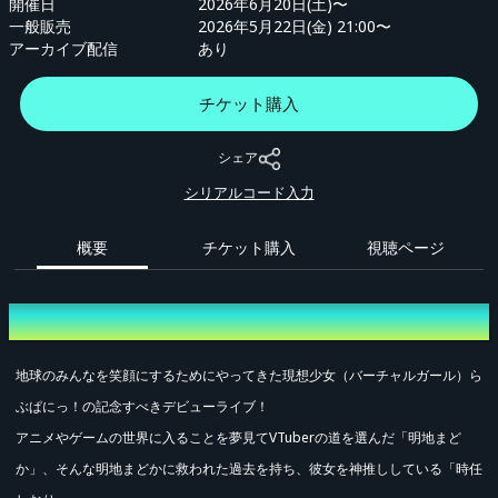
開催日
2026年6月20日(土)〜
一般販売
2026年5月22日(金) 21:00〜
アーカイブ配信
あり
チケット購入
シェア
シリアルコード入力
概要
チケット購入
視聴ページ
概要
地球のみんなを笑顔にするためにやってきた現想少女（バーチャルガール）ら
ぶぱにっ！の記念すべきデビューライブ！
アニメやゲームの世界に入ることを夢見てVTuberの道を選んだ「明地まど
か」、そんな明地まどかに救われた過去を持ち、彼女を神推ししている「時任