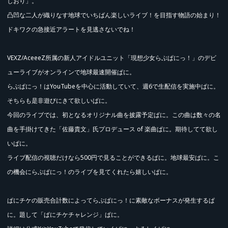
しおり」。
凸凹な二人が織りなす地球でいちばん楽しいライブ！を目指す物語の始まり！
ドキワクの急接近アラートを見逃さないでね！
VEXZ/AceeeZ所属の新人アイドルユニット「現想少女らぶぱにっ！」のデビ
ューライブがオンラインで地球最速開催ぱに。
らぶぱにっ！はYouTubeを中心に活動していて、週6で生配信を実施中ぱに。
そちらも是非遊びにきて欲しいぱに。
先行販売 (抽選)
今回のライブでは、初となるオリジナル曲を披露予定ぱに。この曲は数々の名
曲を手掛けてきた「佐藤貴文」氏プロデュース of 楽曲ぱに。期待してて欲し
いぱに。
ライブ配信の視聴だけなら500円で見ることができるぱに。地球最安ぱに。こ
の機会にらぶぱにっ！のライブを見てくれたら嬉しいぱに。
ぱにチケの販売合計数によってらぶぱにっ！に素敵なボーナスが発生するぱ
に。題して「ぱにチケチャレンジ」ぱに。