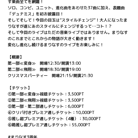
す楽曲全てを網羅！
ソロ、コンビ、ユニット、進化曲をあわせた37曲に加え、表題曲
「デュナミス」を初お披露目！
そしてそして！今回の目玉は”スタイルチェンジ”！大人になったま
りなすが遂にあのスタイルにチェンジするって…コト！？
そして今回のライブはただの音楽ライブではありません。まりなす
のこれまでとこれからの物語が大きく動きます！
変化し進化し続けるまりなすのライブをお楽しみに！
【概要】
第一部≪変身≫ 開場12:30/開演13:00
第二部≪飛翔≫ 開場18:30/開演19:00
クリスマスパーティー 開場21:15/開演21:30
【チケット】
①第一部≪変身≫視聴チケット：3,500PT
②第二部≪飛翔≫視聴チケット：3,500PT
③第一部・第二部通しチケット：6,000PT
④クリパ付きプレミア通しチケット：10,000PT
⑤推し超プレミア通しチケット（4種）：30,000PT
⑥箱推し超プレミア通しチケット：55,000PT
#まりなす3周年