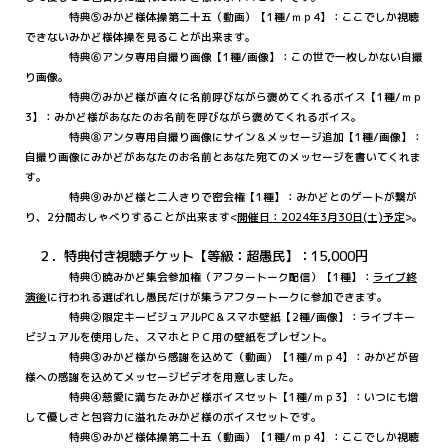
特典⑤みかど様体操第二十五（動画）【1種/ｍｐ4】：ここでしか視聴
できないみかど様体操を見ることが出来ます。
特典⑥アンタ専用自撮り画像【1種/画像】：この世で一枚しかない自撮
り画像。
特典⑦みかど様が直々に名前呼びながら褒めてくれるボイス【1種/ｍｐ
3】：みかど様があなたのお名前を呼びながら褒めてくれるボイス。
特典⑧アンタ専用自撮り画像にサイン＆メッセージ追加【1種/画像】：
自撮り画像にみかどがあなたのお名前とあなた宛てのメッセージを書いてくれま
す。
特典⑨みかど様と二人きりで密会権【1種】：みかどとのゲートが繋が
り、2分間おしゃべりすることが出来ます<
開催日：2024年3月30日(土)予定
>。
２．特典付き視聴チケット【等級：超愚民】：15,000円
特典①暁みかど集会参加権（アフタートーク配信）【1種】：
ライブ終
演後
に行われる選ばれし愚民だけが集うアフタートークに参加できます
。
特典②限定キービジュアルPC＆スマホ壁紙【2種/画像】：ライブキー
ビジュアルを使用した、スマホとＰＣ用の壁紙をプレゼント。
特典③みかど様から感謝を込めて（動画）【1種/ｍｐ4】：みかどが皆
様への感謝を込めてメッセージビデオを用意しました。
特典④慈愛に満ちたみかど様ボイスセット【1種/ｍｐ3】：いつにも増
して優しさと包容力に溢れたみかど様のボイスセットです。
特典⑤みかど様体操第二十五（動画）【1種/ｍｐ4】：ここでしか視聴