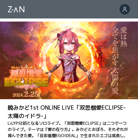
暁みかど1st ONLINE LIVE「双思憎愛ECLIPSE-
太陽のイドラ-」
LiLYPSE初となるソロライブ。「双思憎愛ECLIPSE」は二つで一つ
のライブ。テーマは『愛の在り方』。みかどとおぼろ、それぞれが
育んできた愛。「反彩星層EGOIDEAL」で生まれたエゴは成長し、