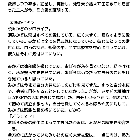
変容しつつある。絶望し、覚悟し、死を乗り越えて生きることを誓
った二人が今、その愛を証明する。
-太陽のイドラ-
暁みかどのソロライブ。
暁みかどは常世すべてを愛している。広く大きく、照らすように愛
している。みかどは全てを見た気になっている。彼女にとっての常
世とは、自らの視界、想像の中。全ては彼女を中心に回っている。
彼女はそれに気付いていない。
みかどは違和感を感じていた。おぼろが私を見ていない。私ではな
く、私が照らす先を見ている。おぼろはいつだって自分のことだけ
を見ていると思っていた。
みかどは今まで自分の見たいものだけを見てきた。ずっと自分本位
で、他者に目を配ることをしていなかった。だが、みかどの精神は
LiLYPSEでの活動を通じて成長した。自分という存在は、他者がい
て初めて成立するもの。自分を愛してくれるおぼろや民に対して、
みかどは感謝と愛を抱いていた。だから…
「どうして？」
おぼろの愛の変化によって生まれた歪みは、みかどの精神を変容さ
せる。
全方位に広がっていたみかどの広く大きな愛は、一点に向け、熱光