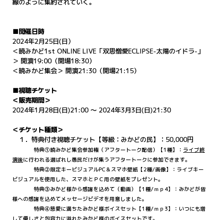
線のように集約されていく。
■開催日時
2024年2月25日(日）
＜暁みかど1st ONLINE LIVE「双思憎愛ECLIPSE-太陽のイドラ-」
＞ 開演19:00（開場18:30）
＜暁みかど集会＞ 開演21:30（開場21:15）
■視聴チケット
＜販売期間＞
2024年1月28日(日)21:00 〜 2024年3月3日(日)21:30
＜チケット種類＞
１．特典付き視聴チケット【等級：みかどの民】：50,000円
特典①暁みかど集会参加権（アフタートーク配信）【1種】：
ライブ終
演後
に行われる選ばれし愚民だけが集うアフタートークに参加できます
。
特典②限定キービジュアルPC＆スマホ壁紙【2種/画像】：ライブキー
ビジュアルを使用した、スマホとＰＣ用の壁紙をプレゼント。
特典③みかど様から感謝を込めて（動画）【1種/ｍｐ4】：みかどが皆
様への感謝を込めてメッセージビデオを用意しました。
特典④慈愛に満ちたみかど様ボイスセット【1種/ｍｐ3】：いつにも増
して優しさと包容力に溢れたみかど様のボイスセットです。