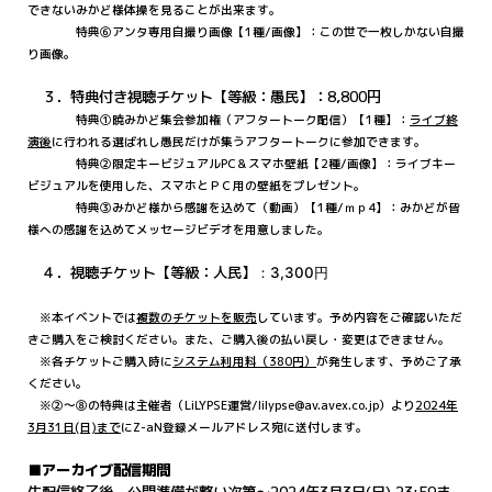
できないみかど様体操を見ることが出来ます。
特典⑥アンタ専用自撮り画像【1種/画像】：この世で一枚しかない自撮
り画像。
３．特典付き視聴チケット【等級：愚民】：8,800円
特典①暁みかど集会参加権（アフタートーク配信）【1種】：
ライブ終
演後
に行われる選ばれし愚民だけが集うアフタートークに参加できます
。
特典②限定キービジュアルPC＆スマホ壁紙【2種/画像】：ライブキー
ビジュアルを使用した、スマホとＰＣ用の壁紙をプレゼント。
特典③みかど様から感謝を込めて（動画）【1種/ｍｐ4】：みかどが皆
様への感謝を込めてメッセージビデオを用意しました。
４．視聴チケット【等級：人民】
：3,300円
※本イベントでは
複数のチケットを販売
しています。予め内容をご確認いただ
きご購入をご検討ください。また、ご購入後の払い戻し・変更はできません。
※各チケットご購入時に
システム利用料（380円）
が発生します、予めご了承
ください。
※②〜⑧の特典は主催者（LiLYPSE運営/lilypse@av.avex.co.jp）より
2024年
3月31日(日)まで
にZ-aN登録メールアドレス宛に送付します。
■アーカイブ配信期間