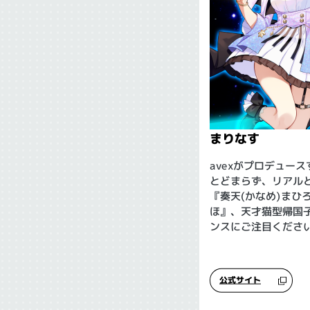
まりなす
avexがプロデュー
とどまらず、リアル
『奏天(かなめ)まひ
ほ』、天才猫型帰国
ンスにご注目くださ
公式サイト