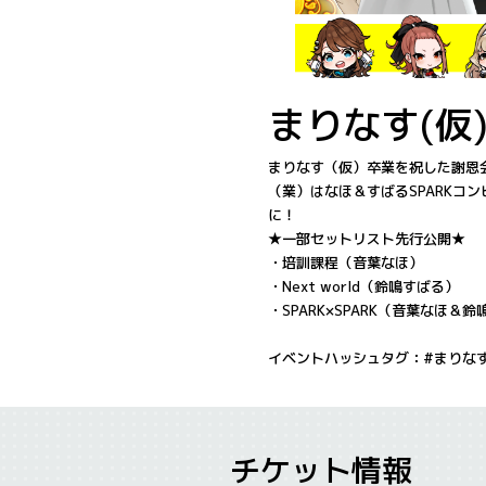
まりなす(仮
まりなす（仮）卒業を祝した謝恩
（業）はなほ＆すばるSPARK
に！
★一部セットリスト先行公開★
・培訓課程（音葉なほ）
・Next world（鈴鳴すばる）
・SPARK×SPARK（音葉なほ＆
イベントハッシュタグ：#まりな
チケット情報