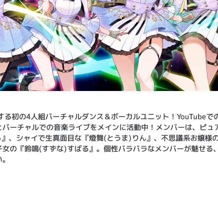
スする初の4人組バーチャルダンス＆ボーカルユニット！YouTube
とバーチャルでの音楽ライブをメインに活動中！メンバーは、ピュ
ろ』、シャイで生真面目な『燈舞(とうま)りん』、不思議系お嬢様の
子女の『鈴鳴(すずな)すばる』。個性バラバラなメンバーが魅せる
い。