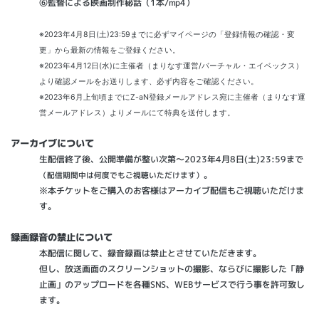
⑥監督による映画制作秘話（1本/mp4）
※2023年4月8日(土)23:59までに必ずマイページの「登録情報の確認・変
更」から最新の情報をご登録ください。
※2023年4月12日(水)に主催者（まりなす運営/バーチャル・エイベックス）
より確認メールをお送りします、必ず内容をご確認ください。
※2023年6月上旬頃までにZ-aN登録メールアドレス宛に主催者（まりなす運
営メールアドレス）よりメールにて特典を送付します。
アーカイブについて
生配信終了後、公開準備が整い次第～2023年4月8日(土)23:59まで
。
（配信期間中は何度でもご視聴いただけます）
※本チケットをご購入のお客様はアーカイブ配信もご視聴いただけま
す。
録画録音の禁止について
本配信に関して、録音録画は禁止とさせていただきます。
但し、放送画面のスクリーンショットの撮影、ならびに撮影した「静
止画」のアップロードを各種SNS、WEBサービスで行う事を許可致し
ます。