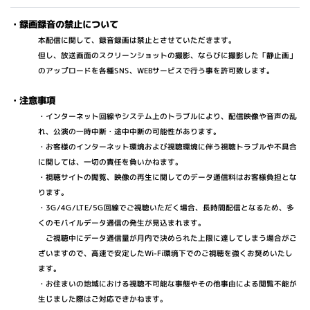
・録画録音の禁止について
本配信に関して、録音録画は禁止とさせていただきます。
但し、放送画面のスクリーンショットの撮影、ならびに撮影した「静止画」
のアップロードを各種SNS、WEBサービスで行う事を許可致します。
・注意事項
・インターネット回線やシステム上のトラブルにより、配信映像や音声の乱
れ、公演の一時中断・途中中断の可能性があります。
・お客様のインターネット環境および視聴環境に伴う視聴トラブルや不具合
に関しては、一切の責任を負いかねます。
・視聴サイトの閲覧、映像の再生に関してのデータ通信料はお客様負担とな
ります。
・3G/4G/LTE/5G回線でご視聴いただく場合、長時間配信となるため、多
くのモバイルデータ通信の発生が見込まれます。
ご視聴中にデータ通信量が月内で決められた上限に達してしまう場合がご
ざいますので、高速で安定したWi-Fi環境下でのご視聴を強くお奨めいたし
ます。
・お住まいの地域における視聴不可能な事態やその他事由による閲覧不能が
生じました際はご対応できかねます。