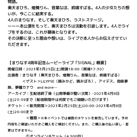
物語。
奏天まひろ、燈舞りん、音葉なほ、鈴鳴すばる。4人の少女たちの想
いが、今ここに結実する。
4人のまりなす、そして奏天まひろ、ラストステージ。
ーーー本公演をもって、奏天まひろは活動を引退します。4人でライ
ブをするのは、これが最後となります。
その決断に至った理由や想いは、ライブで本人からお伝えさせてい
ただきます。
【まりなす4周年記念ムービーライブ「SIGNAL」概要】
開催日時：2023年3月25日(土)開演18:00（開場17:30）
出演者：まりなす（奏天まひろ、燈舞りん、音葉なほ、鈴鳴すばる）
＜ゲスト＞LiLYPSE（暁みかど、暁おぼろ）、アイデス、南條夢
路、夢瞳カナウ and more…
アーカイブ：生配信終了後（公開準備が整い次第）-2023年4月8日
(土)23:59まで（配信期間中は何度でもご視聴いただけます）
チケット：＜販売期間＞2023年2月25日(土)20:00-2023年4月8日
(土)20:00まで
＜種類＞
※本イベントでは複数のチケットを販売しています。予め
内容をご確認いただきご購入をご検討ください。また、ご購入後の払い戻し・変
更はできません。
①オンラインチケット（4,500円）