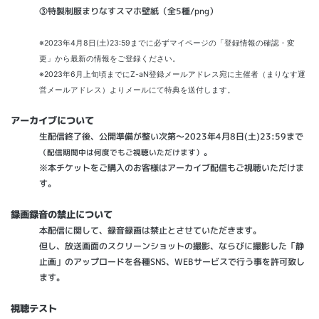
③特製制服まりなすスマホ壁紙（全5種/png）
※2023年4月8日(土)23:59までに必ずマイページの「登録情報の確認・変
更」から最新の情報をご登録ください。
※2023年6月上旬頃までにZ-aN登録メールアドレス宛に主催者（まりなす運
営メールアドレス）よりメールにて特典を送付します。
アーカイブについて
生配信終了後、公開準備が整い次第～2023年4月8日(土)23:59まで
。
（配信期間中は何度でもご視聴いただけます）
※本チケットをご購入のお客様はアーカイブ配信もご視聴いただけま
す。
録画録音の禁止について
本配信に関して、録音録画は禁止とさせていただきます。
但し、放送画面のスクリーンショットの撮影、ならびに撮影した「静
止画」のアップロードを各種SNS、WEBサービスで行う事を許可致し
ます。
視聴テスト