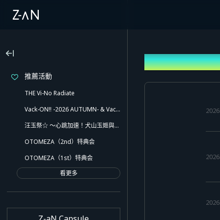
公告
推薦活動
THE Vi-No Radiate
Vack-ON!! -2026 AUTUMN- & Vack-ON!! -Blink side-
202
汪玉祭☆ ～心跳加速！犬山玉姬與愉快的夥伴們！！還有意想不到的小插曲喔～
OTOMEZA（2nd）特典会
202
OTOMEZA（1st）特典会
看更多
202
Z-aN Capsule