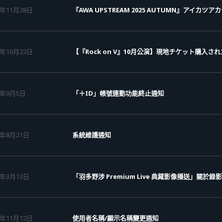
5年11月28日
『AWA UPSTREAM 2025 AUTUMN』アイ
5年10月22日
【『Rock on V』10月公演】現地チケット購入さ
5年9月5日
「＋ID」帳號連動功能終止通知
5年8月21日
系統維護通知
5年3月13日
「羽多野涉 Premium Live 典藏影像播送」關
4年11月12日
使用者名稱/顯示名稱變更通知