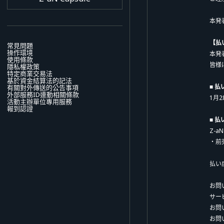
本発
【払
常見問題
操作環境
本発
使用條款
皆様
隱私權政策
特定商業交易法
基於資金結算法的記法
■ 
有關對外傳送的公告事項
外部服務ID連動相關條款
1月28
活動主辦單位專用服務
報到認證
■ 
Z-
・前
払い
お問い
サー
お問
お問