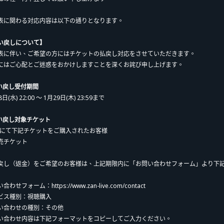
表に関わる対応内容は以下の通りとなります。
い戻しについて】
表に伴い、ご希望の方にはチケットの払戻し対応をさせていただきます。
にはご心配とご迷惑をおかけしますことを深くお詫び申し上げます。
払い戻し受付期間
日(水) 22:00 ～ 1月29日(木) 23:59まで
払い戻し対象チケット
aNにて下記チケットをご購入されたお客様
売チケット
戻し（返金）をご希望のお客様は、上記期限内に「お問い合わせフォーム」より下
合わせフォーム：https://www.zan-live.com/contact
ビス種別：視聴購入
い合わせの種別：その他
い合わせ内容は下記フォーマットをコピーしてご入力ください。