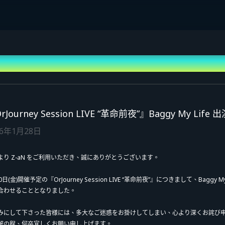
rJourney Session LIVE “革命前夜”』Baggy My 
26年1月28日
より Z-aN をご利用いただき、誠にありがとうございます。
0日(金)開催予定の『OrJourney Session LIVE “革命前夜”』につきまして、Bag
合わせることとなりました。
みにして下さった皆様には、多大なご迷惑をお掛けしてしまい、心より深くお詫び
解の程、何卒宜しくお願い申し上げます。