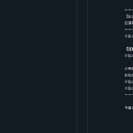
＝＝
【払
公演名
＝＝
※払
【注
※払
※申
おね
※払
※払
ーー
今後