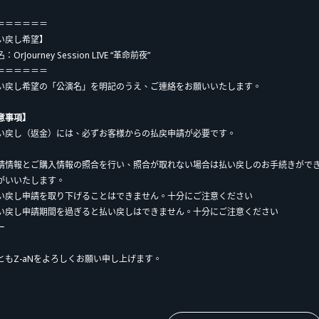
＝＝＝＝＝＝
い戻し希望】
：OrJourney Session LIVE “革命前夜”
＝＝＝＝＝＝
い戻し希望の「公演名」を明記のうえ、ご連絡をお願いいたします。
意事項】
い戻し（返金）には、必ずお客様からの払戻申請が必要です。
請情報とご購入情報の照合を行い、照合が取れない場合は払い戻しのお手続きがで
がいいたします。
い戻し申請を取り下げることはできません。十分にご注意ください
い戻し申請期間を過ぎると払い戻しはできません。十分にご注意ください
ー
ともZ-aNをよろしくお願い申し上げます。