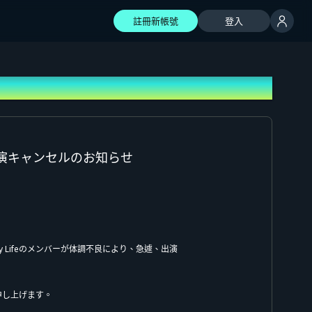
註冊新帳號
登入
Life 出演キャンセルのお知らせ
gy My Lifeのメンバーが体調不良により、急遽、出演
申し上げます。