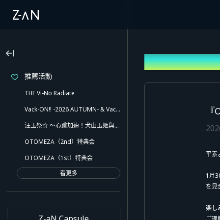
公告
推薦活動
THE Vi-No Radiate
Vack-ON!! -2026 AUTUMN- & Vack-ON!! -Blink side-
『O
汪玉祭☆ ～心跳加速！犬山玉姬與愉快的夥伴們！！還有意想不到的小插曲喔～
20
OTOMEZA（2nd）特典会
平素
OTOMEZA（1st）特典会
看更多
1月3
を見
楽し
Z-aN Capsule
ご理