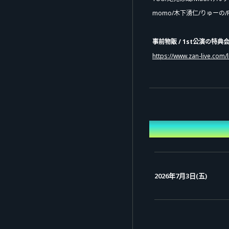
momo/木下湧仁/りゅーの/Re
事前物販 / 1st公演
の特典
https://www.zan-live.com/l
2nd 特典会(2nd公演後)
YUU/尾見涼哉/Ma0./けんす
momo/木下湧仁/りゅーの/Re
日期
物販販売(ブロマイドチェキ
YUU/尾見涼哉/Ma0./すぱろー
2026年7月3日(五)
momo/木下湧仁/りゅーの/Re
面会
里菜/すみぽん/ゆず