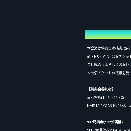
概要
本公演は特典会/物販販売
尚、NR × Vi-No公演
ご理解の程よろしくお願い
※公演チケットの譲渡を受
【特典会参加者】
事前物販(10:40~11:30)
NARITA RYO/おおさわよし
預
1st特典会(1st公演後)
YUU/尾見涼哉/Ma0./けんす