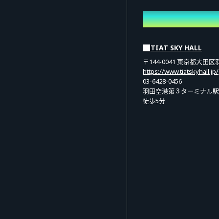
地點
【特典会】
チェキ 40秒 ￥3,600
TIAT SKY HALL
(3枚購入で1枚にサイン！)
〒144-0041 東京都大
40秒間で1枚チェキを撮影
https://www.tiatskyhall.jp/
03-6428-0456
ピンまたはツーショットに
羽田空港第３ターミナル駅
※3枚購入で1枚にサインは
徒歩5分
デジショ 20秒 ￥2,600
20秒間で1枚スマートフォ
ピンまたはツーショットに
販売期間
サインチェキ40秒、デジシ
6月10日 22:00 〜 7月1日2