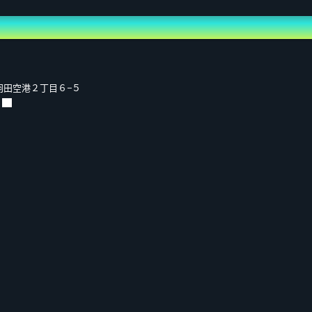
田区羽田空港２丁目６−５
。
なります。
同回に限ります。
ンを使用し撮影。
なります。
ョ20秒
3:59まで