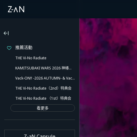
推薦活動
THE Vi-No Radiate
KAMITSUBAKI WARS 2026 神椿澀谷戰線 少女革命計畫 2nd LIVE『Revolutio』
Vack-ON!! -2026 AUTUMN- & Vack-ON!! -Blink side-
THE Vi-No Radiate（2nd）特典会
THE Vi-No Radiate （1st）特典会
看更多
Z-aN Capsule