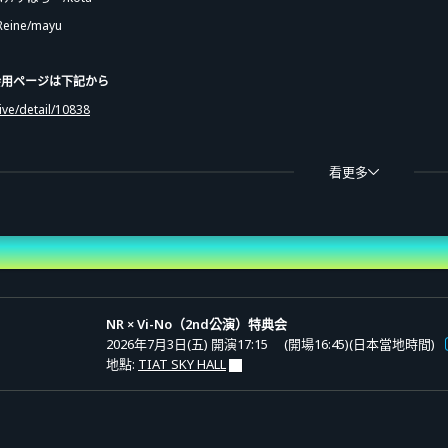
ine/mayu
会用ページは下記から
ive/detail/10838
看更多
け/すぱろー/kota
ine/mayu
)
NR × Vi-No（2nd公演）特典会
/kota
2026年7月3日(五) 開演17:15
(開場16:45)(日本當地時間)
ine/mayu
地點:
TIAT SKY HALL