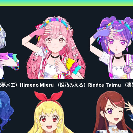
意事項
購買前請事先確認內容。購買後恕無法退款或變更。
券。
觀眾自行指定座位。
照工作人員指示排隊並入場。
於入場口附近顯示電子票券畫面等候。
真未夢メエ）
Himeno Mieru （姫乃みえる）
Rindou Taimu 
デミカツライブ