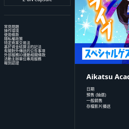
常見問題
操作環境
使用條款
隱私權政策
特定商業交易法
基於資金結算法的記法
有關對外傳送的公告事項
外部服務ID連動相關條款
活動主辦單位專用服務
報到認證
Aikatsu Aca
日期
預售 (抽選)
一般銷售
存檔影片播送