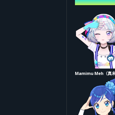
表演者
▼ 關於會場票券的共同注
※本活動販售多種票券，
※每人最多可申請2張票
※學齡前兒童不可入場。
※座位為指定席，無法由
【注意事項】
※入場時間開始後，請依
※為了順利引導，請事先
Mamimu Meh（
■Credit
主辦：Bandai Co., Ltd.
#アイカツ #デミカツ #