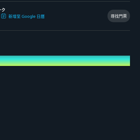
ーク
尋找門票
新增至 Google 日曆
/