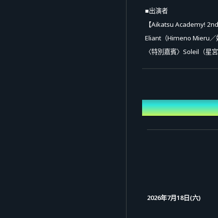
■出演者
【Aikatsu Academy! 2nd
Eliant（Himeno M
〈特別嘉賓〉Soleil（
【After Talk】
Eliant（Himeno M
日期
■線上觀看票
＜販售期間＞
2026年5月11日(一)10:00
＜票券種類＞
[1] LIVE票券（單場）：
2026年7月18日(六)
內容：可觀看「Aikatsu Ac
特典：2週年紀念LIVE音