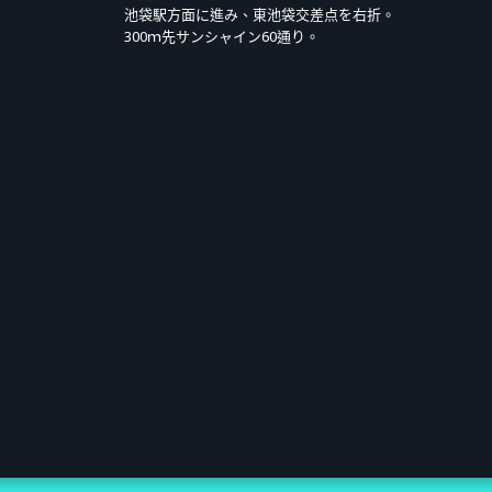
池袋駅方面に進み、東池袋交差点を右折。
300ｍ先サンシャイン60通り。
6年5月11日(一)10:00 *JST ～ 2026年6月8日(一)23:59 *JST
6月9日(二)10:00 *JST 起依序通知（僅寄送電子郵件給中選者，也可於我的
JST ～ 2026年7月18日(六)18:30 *JST
在販售期間內也會提前結束販售。
13,200日圓（含稅）
CINEMAS舉辦的LIVE VIEWING與偶像歡送活動（預計於LIVE本篇結束後約20分鐘舉
及「After Talk」播送觀看權（含存檔影片）。
源（1首／mp3）②「Aikatsu Academy」感謝狀（png）
費1,320日圓。
! 2nd Anniversary LIVE」僅可觀看存檔影片播送。