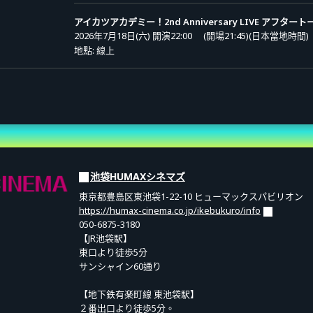
費600日圓。
アイカツアカデミー！2nd Anniversary LIVE アフタート
2026年7月18日(六) 開演22:00
(開場21:45)(日本當地時間)
地點: 線上
k 套票：8,800日圓（含稅）
售 (抽選)
ademy! 2nd Anniversary LIVE」與「After Talk」的票券（含存檔影片）。
アイカツアカデミー！2nd Anniversary LIVE
源（1首／mp3）②「Aikatsu Academy」感謝狀（png）
申請期間 (日本當地時間): 2026 / 05 / 11 (週一) 10:00 〜 2026 
費960日圓。
先行抽選
06 / 08 (週一) 23:59
中獎公告 (日本當地時間): 2026 / 06 / 09 (週二) 10:00 起依序
費用觀看存檔影片。
面」收看播送。
池袋HUMAXシネマズ
東京都豊島区東池袋1-22-10 ヒューマックスパビリオン
https://humax-cinema.co.jp/ikebukuro/info
050-6875-3180
～ 2026年8月16日(日)23:59 *JST 為止
【JR池袋駅】
。
東口より徒歩5分
サンシャイン60通り
【地下鉄有楽町線 東池袋駅】
２番出口より徒歩5分。