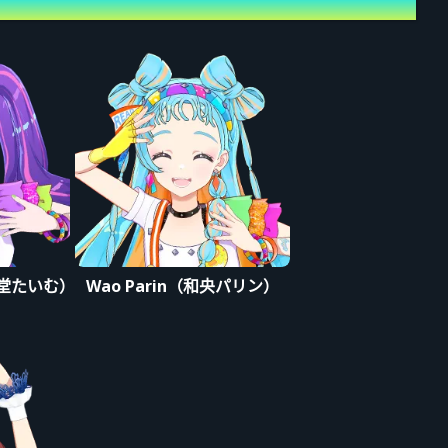
（凛堂たいむ）
Wao Parin（和央パリン）