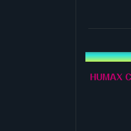
※每張票券需另收系統使用
[2] LIVE＆After Tal
預
內容：可觀看「Aikatsu Ac
特典：① 2週年紀念LIVE音
※每張票券需另收系統使用
地點
※購買票券者可無需追加
※請於本頁面的「觀看頁
■存檔影片播送時程
直播結束後，待公開準備完成起 
※期間內可不限次數觀看
■會場票券（現場參加）
＜販售期間＞