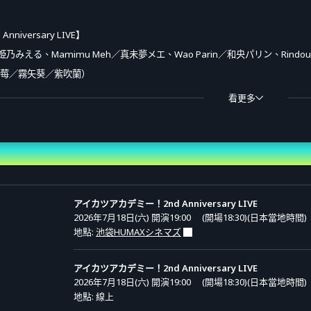
 Anniversary LIVE】
ieru／姫乃みえる、Mamimu Meh／真未夢メエ、Wao Parin／和央パリン、Rind
星宮莓／霧矢葵／紫吹蘭）
看更多
ieru／姫乃みえる、Mamimu Meh／真未夢メエ、Wao Parin／和央パリン、Rind
アイカツアカデミー！2nd Anniversary LIVE
JST ～ 2026年8月16日(日)19:30 *JST
2026年7月18日(六) 開演19:00
(開場18:30)(日本當地時間)
地點:
池袋HUMAXシネマズ
6,600日圓（含稅）
アイカツアカデミー！2nd Anniversary LIVE
2026年7月18日(六) 開演19:00
(開場18:30)(日本當地時間)
ademy! 2nd Anniversary LIVE」的票券（含存檔影片）。
地點: 線上
源（1首／mp3）