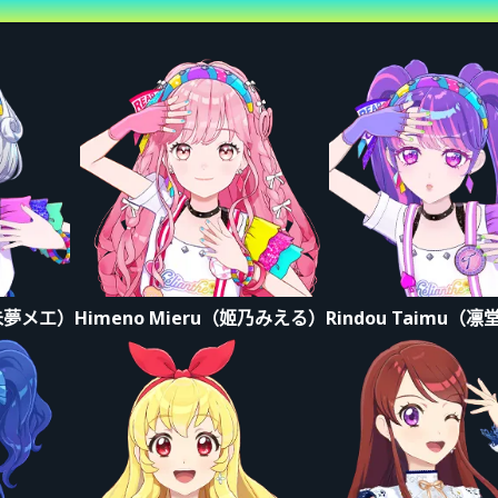
意事项
购买前请事先确认内容。购买后恕无法退款或变更。
券。
法自行指定座位。
照工作人员指示排队并入场。
在入场口附近显示电子票券画面等候。
真未夢メエ）
Himeno Mieru（姬乃みえる）
Rindou Taimu（