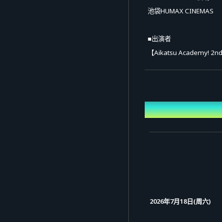
池袋HUMAX CINEMAS
■出演者
【Aikatsu Academy! 2nd
Eliant（姬乃みえる、
〈特别嘉宾〉Soleil（
【After Talk】
日期
Eliant（姬乃みえる、
■线上观影票
＜贩售期间＞
2026年5月11日(一)10:00 
＜票券种类＞
2026年7月18日(周六)
[1] LIVE票券（单场）：
内容：可观看“Aikatsu Ac