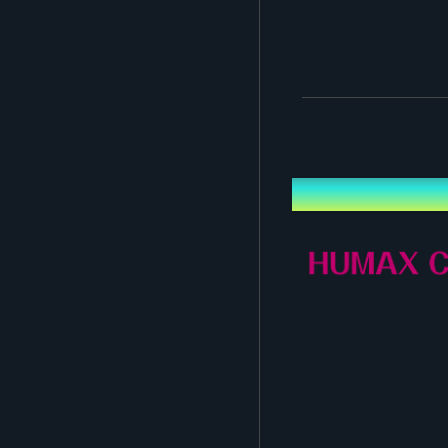
特典：2周年纪念LIVE音
※每张票券需另收系统手续
预
[2] LIVE＆After Tal
内容：可观看“Aikatsu Aca
特典：① 2周年纪念LIVE音
地点
※每张票券需另收系统手续
※购买票券者无需额外付
※请于本页面的“观看页面
■存档视频播出时程
直播结束后，待公开准备完成后起
※期间内可不限次数观看
■会场票券（线下参加）