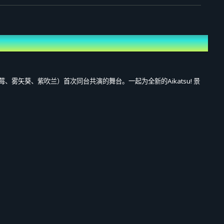
eil：星宫莓、雾矢葵、紫吹兰）首次同台共演的舞台。一起为全新的Aikatsu! 景