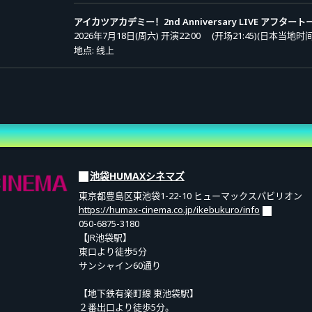
源（1首／mp3）
アイカツアカデミー！2nd Anniversary LIVE アフタート
费600日元。
2026年7月18日(周六) 开演22:00
(开场21:45)(日本当地时间
地点: 线上
售 (抽签)
k 套票：8,800日元（含税）
アイカツアカデミー！2nd Anniversary LIVE
demy! 2nd Anniversary LIVE”与“After Talk”的票券（含存档视频）。
申请期间 (日本当地时间): 2026 / 05 / 11 (周一) 10:00 〜 2026 
源（1首／mp3）②“Aikatsu Academy”感谢状（png）
先行抽選
06 / 08 (周一) 23:59
中奖公布 (日本当地时间): 2026 / 06 / 09 (周二) 10:00 起陆续
费960日元。
费即可观看存档视频。
池袋HUMAXシネマズ
”收看播送。
東京都豊島区東池袋1-22-10 ヒューマックスパビリオン
https://humax-cinema.co.jp/ikebukuro/info
050-6875-3180
【JR池袋駅】
 ～ 2026年8月16日(日)23:59 *JST 为止
東口より徒歩5分
サンシャイン60通り
。
【地下鉄有楽町線 東池袋駅】
２番出口より徒歩5分。