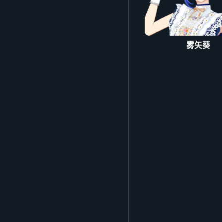
#アイカツ #デミカツ #
雾矢葵