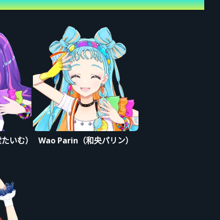
凛堂たいむ）
Wao Parin（和央パリン）