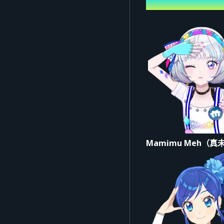
表演者
▼ 关于会场票券的共同注
※本活动贩售多种票券，
※每人最多可申请2张票
※学龄前儿童不可入场。
※座位为指定席，观众无
【注意事项】
※入场时间开始后，请依
※为了顺利引导，请事先
Mamimu Meh（
■Credit
主办：Bandai Co., Ltd.