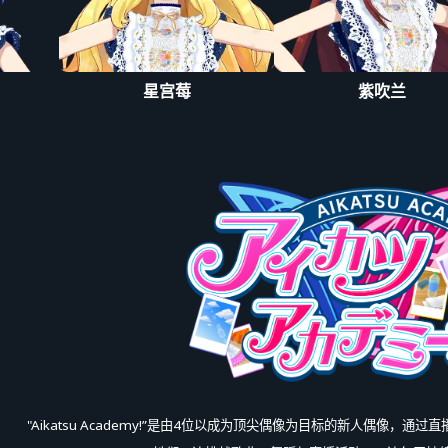
デミカツライブ
星宫莓
紫吹兰
"Aikatsu Academy!”是由4位以成为顶尖偶像为目标的新人偶像，通过直