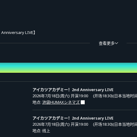
 Anniversary LIVE】
真未梦メエ、和央パリン、凛堂たいむ）
查看更多
星宫莓／雾矢葵／紫吹兰）
真未梦メエ、和央パリン、凛堂たいむ）
アイカツアカデミー！2nd Anniversary LIVE
2026年7月18日(周六) 开演19:00
(开场18:30)(日本当地时间
JST ～ 2026年8月16日(日)19:30 *JST
地点:
池袋HUMAXシネマズ
アイカツアカデミー！2nd Anniversary LIVE
2026年7月18日(周六) 开演19:00
(开场18:30)(日本当地时间
6,600日元（含税）
地点: 线上
ademy! 2nd Anniversary LIVE”的票券（含存档视频）。