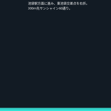
池袋駅方面に進み、東池袋交差点を右折。
300ｍ先サンシャイン60通り。
6年5月11日(一)10:00 *JST ～ 2026年6月8日(一)23:59 *JST
6月9日(二)10:00 *JST 起依次通知（仅发送电子邮件给中签者，也可于“个人
JST ～ 2026年7月18日(六)18:30 *JST
仍在贩售期间内也会提前结束贩售。
13,200日元（含税）
CINEMAS举办的LIVE VIEWING与偶像送别活动（预计于LIVE本篇结束后约20分钟举
及“After Talk”播出观影权（含存档视频）。
源（1首／mp3）②“Aikatsu Academy”感谢状（png）
费1,320日元。
 2nd Anniversary LIVE”仅可观看存档视频播出。