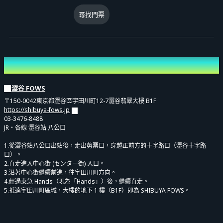
【注意事項】
尋找門票
※ 開場後請依工作人員指示，按照上述順序整隊入場。
※ 為了順利入場，請事先於入口附近準備好電子票券畫面。
※ 若於叫號時未到場，整理編號將失效，可能需於當前隊伍最後方或依工
地點
作人員指示時間入場，敬請見諒。
澀谷 FOWS
■ 製作資訊
〒150-0042東京都澀谷區宇田川町12-7澀谷翡翠大樓 B1F
主辦：株式会社RK Music
https://shibuya-fows.jp
03-3476-8488
企劃／製作：株式会社RK Music
JR・各線 澀谷站 八公口
1.從澀谷站八公口出站後，走出剪票口，穿越正前方的十字路口（澀谷十字路
■ 公演相關洽詢
口）。
2.直走進入中心街 (センター街) 入口。
rkmusic@gree.net
3.沿著中心街繼續前進，往宇田川町方向。
4.經過東急 Hands（現為「Hands」）後，繼續直走。
5.抵達宇田川町區域，大樓的地下 1 樓（B1F）即為 SHIBUYA FOWS。