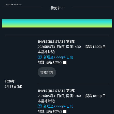
＜票券種類＞
看更多
① 高級票（附特典）：25,000日圓（含稅）
特典：第1部・第2部通票參加權、優先入場權、Live After 特別談話參加
日期
權（第2部結束後於會場舉行）、邀請卡
② 普通票：7,000日圓（含稅）
※ 購買數量限制：每種票券最多2張
INVISIBLE STATE 第1部
2026年5月31日(日) 開演14:30
(開場14:00)(日
※ 購票時將另收系統使用費
預售 (抽選)
本當地時間)
※ 購買後恕不接受退款或變更
新增至 Google 日曆
INVISIBLE STATE 第1部
地點:
澀谷 FOWS
申請期間 (日本當地時間): 2026 / 04 / 27 (週一)
【當日入場順序說明】
20:00 〜 2026 / 05 / 04 (週一) 23:59
先行抽選
尋找門票
中獎公告 (日本當地時間): 2026 / 05 / 08 (週五)
本公演將依電子票券上顯示的「整理編號」順序進行入場引導。
15:00 起依序
2026年
入場叫號將依以下票種順序進行：
5月31日(日)
INVISIBLE STATE 第2部
INVISIBLE STATE 第2部
＜入場順序＞
2026年5月31日(日) 開演19:00
(開場18:30)(日
申請期間 (日本當地時間): 2026 / 04 / 27 (週一)
① 高級票（整理編號 1 ～）
20:00 〜 2026 / 05 / 04 (週一) 23:59
本當地時間)
先行抽選
中獎公告 (日本當地時間): 2026 / 05 / 08 (週五)
↓
新增至 Google 日曆
15:00 起依序
地點:
澀谷 FOWS
② 普通票（整理編號 1 ～）