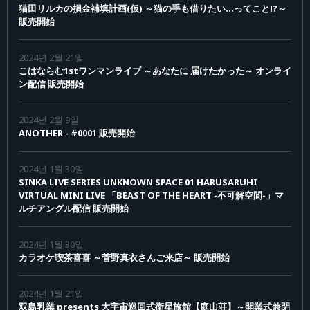
猫田リルカの損金補填計画(仮) ～猫の手も借りたい...ってこと!?～
販売開始
2024년 2월 21일
こはならむ1stワンマンライブ ～あなたに 届けたかった～ オンライ
ン配信 販売開始
2024년 2월 9일
ANOTHER - #0001 販売開始
2024년 1월 30일
SINKA LIVE SERIES UNKNOWN SPACE 01 HARUSARUHI
VIRTUAL MINI LIVE 「BEAST OF THE HEART -不可解空間-」マ
ルチアングル配信 販売開始
2024년 1월 30일
カラオケ喫茶喜喜 ～菅野真衣さんご来店～ 販売開始
2024년 1월 21일
双島乳業 presents 大宇宙巡回式衛星旅館【庭山荘】～開業式兼閉