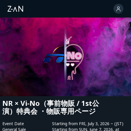
NR × Vi-No（事前物販 / 1st公
演）特典会 ・物販専用ページ
Event Date
Starting from FRI, July 3, 2026 ~ (JST)
General Sale
Starting from SUN, June 7, 2026, at