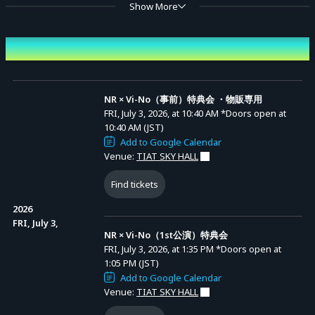
物販販売(ブロマイドチェキ)
Show More
YUU/尾見涼哉/Ma0./すぱろー/kota
momo/木下湧仁/りゅーの/Reine/mayu
Event Date and Time
面会
里菜/すみぽん/ゆず
NR × Vi-No（事前）特典会 ・物販専用
FRI, July 3, 2026, at 10:40 AM
*Doors open at
10:40 AM (JST)
【特典会】
Add to Google Calendar
Venue:
TIAT SKY HALL
チェキ 40秒 ￥3,600
(3枚購入で1枚にサイン！)
Find tickets
40秒間で1枚チェキを撮影。
2026
ピンまたはツーショットになります。
FRI, July 3,
NR × Vi-No（1st公演）特典会
※3枚購入で1枚にサインは同回に限ります。
FRI, July 3, 2026, at 1:35 PM
*Doors open at
1:05 PM (JST)
デジショ 20秒 ￥2,600
Add to Google Calendar
Venue:
TIAT SKY HALL
20秒間で1枚スマートフォンを使用し撮影。