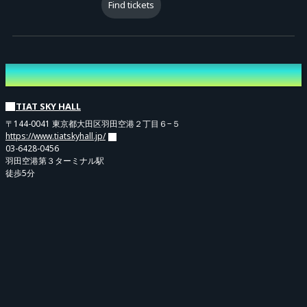
ピンまたはツーショットになります。
Find tickets
販売期間
サインチェキ40秒、デジショ20秒
Venue
6月10日 22:00 〜 7月1日23:59まで
TIAT SKY HALL
〒144-0041 東京都大田区羽田空港２丁目６−５
【物販販売】
https://www.tiatskyhall.jp/
03-6428-0456
個人ブロマイドチェキ(各演者5種類) 1枚 ￥1,600
羽田空港第３ターミナル駅
徒歩5分
5枚同時購入で1枚サイン入り!
※お1人様最大10枚までご購入可能
※ご購入の際はお目当ての演者名を必ず選択してください。
※複数の演者を選択することはできません。ご希望の場合は再度ご購入くださ
い。
※お客様の購入間違いによる変更や返金は出来かねます。