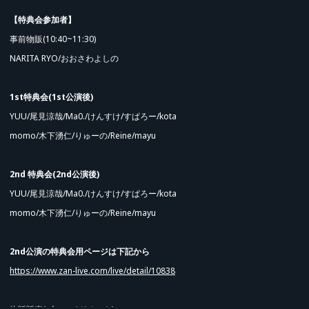
【特典会参加者】
事前物販(10:40~11:30)
NARITA RYO/おおさわよしの
1st特典会(1st公演後)
YUU/尾見涼哉/Ma0./けんすけ/すぱろー/kota
momo/木下湧仁/りゅーの/Reine/mayu
2nd 特典会(2nd公演後)
YUU/尾見涼哉/Ma0./けんすけ/すぱろー/kota
momo/木下湧仁/りゅーの/Reine/mayu
Advance Sale (Lottery)
2nd公演の特典会用ページは下記から
https://www.zan-live.com/live/detail/10838