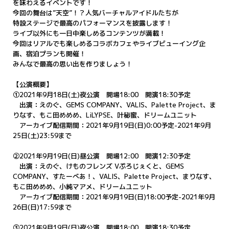
を味わえるイベントです！
今回の舞台は”天空”！？人気バーチャルアイドルたちが
特設ステージで最高のパフォーマンスを披露します！
ライブ以外にも一日中楽しめるコンテンツが満載！
今回はリアルでも楽しめるコラボカフェやライブビューイング企
画、宿泊プランも開催！
みんなで最高の思い出を作りましょう！
【公演概要】
①2021年9月18日(土)夜公演 開場18:00 開演18:30予定
出演：えのぐ、GEMS COMPANY、VALIS、Palette Project、ま
りなす、もこ田めめめ、LiLYPSE、叶秘蜜、ドリームユニット
アーカイブ配信期間：2021年9月19日(日)0:00予定-2021年9月
25日(土)23:59まで
②2021年9月19日(日)昼公演 開場12:00 開演12:30予定
出演：えのぐ、けものフレンズ Vぷろじぇくと、GEMS
COMPANY、すたーべあ！、VALIS、Palette Project、まりなす、
もこ田めめめ、小純マアメ、ドリームユニット
アーカイブ配信期間：2021年9月19日(日)18:00予定-2021年9月
26日(日)17:59まで
③2021年9月19日(日)夜公演 開場18:00 開演18:30予定