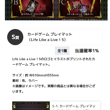
カードゲーム プレイマット
S
賞
（Life Like a Live！5）
当選確率1%
全1種
Life Like a Live！5のロゴとイラストがプリントされたカ
ードゲーム プレイマット。
サイズ：約 W610mmxH355mm
素材：布、ラバー
※画像はイメージです。実際の商品とは異なる場合がござ
います。
S-1. カードゲーム プレイマッ