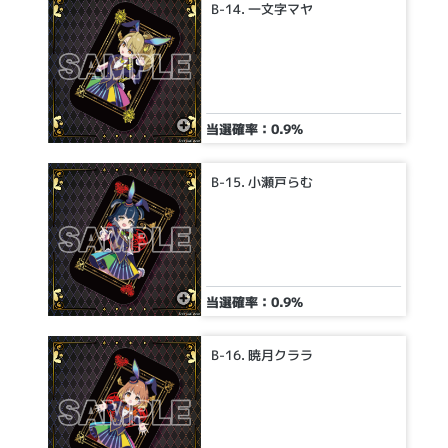
B-14. 一文字マヤ
当選確率：0.9%
B-15. 小瀬戸らむ
当選確率：0.9%
B-16. 暁月クララ