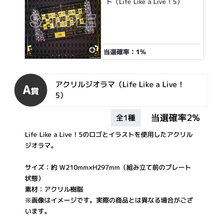
ト（Life Like a Live！5）
当選確率：1%
アクリルジオラマ（Life Like a Live！
A
賞
5）
当選確率2%
全1種
Life Like a Live！5のロゴとイラストを使用したアクリル
ジオラマ。
サイズ：約 W210mm×H297mm（組み立て前のプレート
状態）
素材：アクリル樹脂
※画像はイメージです。実際の商品とは異なる場合がござ
います。