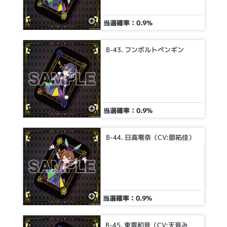
当選確率：0.9%
B-43. フンボルトペンギン
当選確率：0.9%
B-44. 日高零奈（CV:蔀祐佳）
当選確率：0.9%
B-45. 東雲和音（CV:天音み