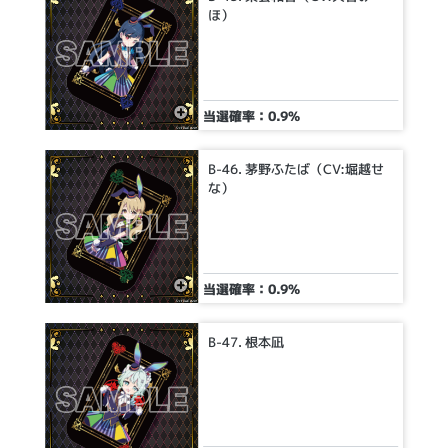
ほ）
当選確率：0.9%
B-46. 茅野ふたば（CV:堀越せ
な）
当選確率：0.9%
B-47. 根本凪