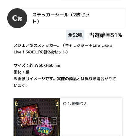
ステッカーシール（2枚セッ
C
賞
ト）
当選確率51%
全52種
スクエア型のステッカー。（キャラクター＋Life Like a
Live！5のロゴの計2枚セット）
サイズ：約 W50×H50mm
素材：紙
※画像はイメージです。実際の商品とは異なる場合がござ
います。
C-1. 燈舞りん