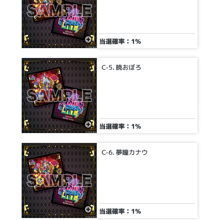
当選確率：1%
C-5. 暁おぼろ
当選確率：1%
C-6. 夢瞳カナウ
当選確率：1%