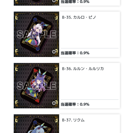
当選確率：0.9%
B-35. カルロ・ピノ
当選確率：0.9%
B-36. ルルン・ルルリカ
当選確率：0.9%
B-37. リクム