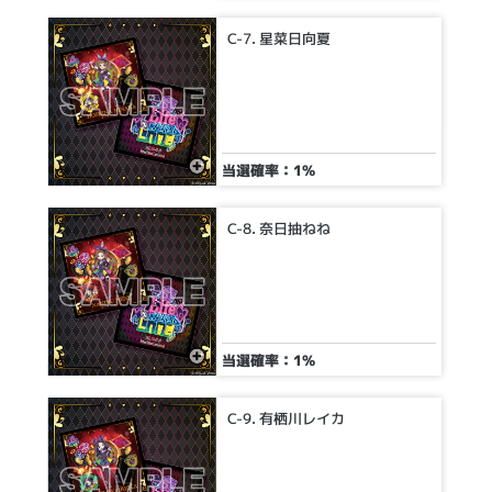
C-7. 星菜日向夏
当選確率：1%
C-8. 奈日抽ねね
当選確率：1%
C-9. 有栖川レイカ