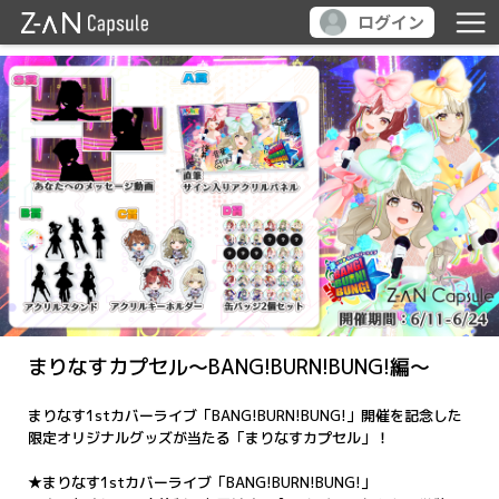
ログイン
まりなすカプセル～BANG!BURN!BUNG!編～
まりなす1stカバーライブ「BANG!BURN!BUNG!」開催を記念した
限定オリジナルグッズが当たる「まりなすカプセル」！
★まりなす1stカバーライブ「BANG!BURN!BUNG!」