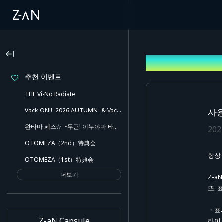
안내
추천 이벤트
THE Vi-No Radiate
Vack-ON!! -2026 AUTUMN- & Vack-ON!! -Blink side-
사용
완타마 페스☆ ~두근! 이누야마 타마키와 유쾌한 동료들!! 깜짝 노출도 있어~
20
OTOMEZA（2nd）特典会
항상
OTOMEZA（1st）特典会
더보기
Z-
또,
・표
Z-aN Capsule
라이