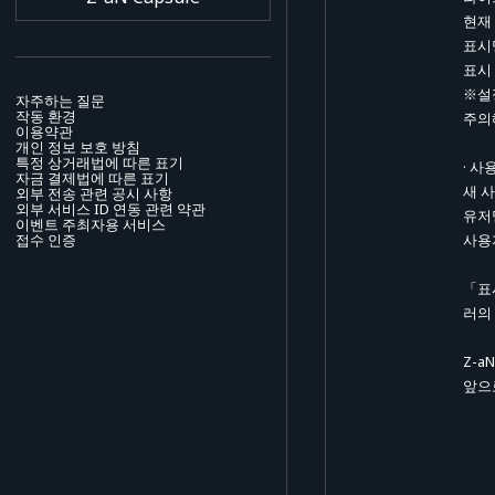
현재
표시
표시
※설
자주하는 질문
작동 환경
주의
이용약관
개인 정보 보호 방침
특정 상거래법에 따른 표기
· 사
자금 결제법에 따른 표기
새 
외부 전송 관련 공시 사항
외부 서비스 ID 연동 관련 약관
유저명
이벤트 주최자용 서비스
접수 인증
사용
「표
러의
Z-
앞으