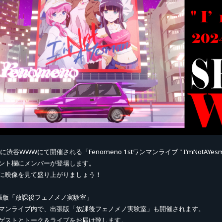
25に渋谷WWWにて開催される「Fenomeno 1stワンマンライブ " I’mNotAY
ント欄にメンバーが登場します。
に映像を見て盛り上がりましょう！
張版「放課後フェノメノ実験室」
マンライブ内で、出張版「放課後フェノメノ実験室」も開催されます。
ゲストとトーク＆ライブをお届け致します。