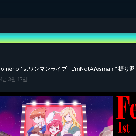
nomeno 1stワンマンライブ " I’mNotAYesman "
24년 3월 17일