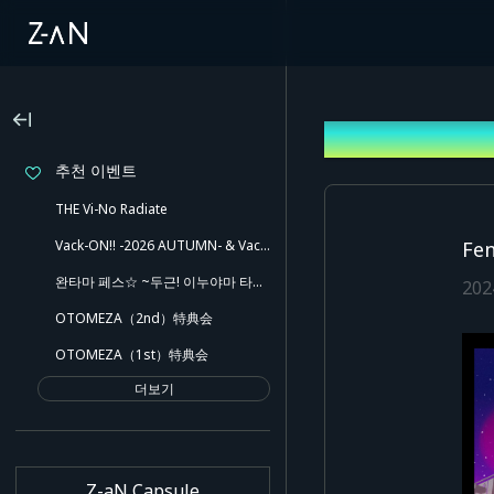
안내
추천 이벤트
THE Vi-No Radiate
Vack-ON!! -2026 AUTUMN- & Vack-ON!! -Blink side-
Fe
완타마 페스☆ ~두근! 이누야마 타마키와 유쾌한 동료들!! 깜짝 노출도 있어~
20
OTOMEZA（2nd）特典会
OTOMEZA（1st）特典会
더보기
Z-aN Capsule