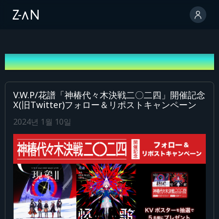
안내
V.W.P/花譜「神椿代々木決戦二〇二四」開催記念
X(旧Twitter)フォロー＆リポストキャンペーン
2024년 1월 10일