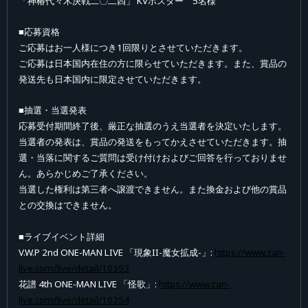
「神椿代々木決戦二〇二四」 KVポスター 5名様
■応募資格
ご応募はお一人様につき1回限りとさせていただきます。
ご応募は日本国内在住の方に限らせていただきます。また、賞品の
発送先も日本国内に限定させていただきます。
■抽選・当選発表
応募受付期間終了後、厳正な抽選のうえ当選者を決定いたします。
当選者の発表は、賞品の発送をもってかえさせていただきます。抽
選・当落に関するご質問は受け付けおよびご回答を行っておりませ
ん。あらかじめご了承ください。
当選した権利は第三者へ譲渡できません。また換金および他の賞品
との交換はできません。
■ライブイベント詳細
V.W.P 2nd ONE-MAN LIVE 「現象II-魔女拡成-」:
https://www.zan-
live.com/live/detail/10353
花譜 4th ONE-MAN LIVE 「怪歌」:
https://www.zan-
live.com/live/detail/10354