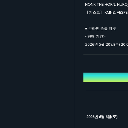
HONK THE HORN, NURO
【게스트】 KMNZ, VESPE
■ 온라인 송출 티켓
<판매 기간>
2026년 5월 20일(수) 20:0
선
<티켓 종류>
[1] 2공연 전회권 (통합 시청
개최일시
※ 시스템 이용료: 티켓 1
[2] 낮 공연 시청 티켓: 5,
※ 시스템 이용료: 티켓 1
[3] 밤 공연 시청 티켓: 5,
2026년 6월 6일(토)
※ 시스템 이용료: 티켓 1