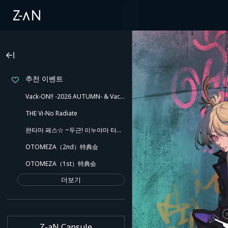
추천 이벤트
Vack-ON!! -2026 AUTUMN- & Vack-ON!! -Blink side-
THE Vi-No Radiate
완타마 페스☆ ~두근! 이누야마 타마키와 유쾌한 동료들!! 깜짝 노출도 있어~
OTOMEZA（2nd）特典会
OTOMEZA（1st）特典会
더보기
Z-aN Capsule