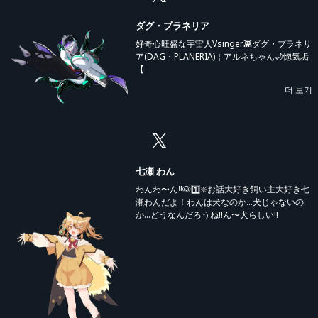
ダグ・プラネリア
好奇心旺盛な宇宙人Vsinger👾ダグ・プラネリ
ア(DAG・PLANERIA)￤アルネちゃん🌙惚気垢
【
@DAGPLARNE0805
더 보기
】￤セルフ受肉*॰ॱ✍￤LIKE▶︎Music🎤Illust🎨
Manga📚etc まずはSHOWROOMを侵略中!
七瀬 わん
わんわ〜ん‼︎🐶1️⃣❇️お話大好き飼い主大好き七
瀬わんだよ！わんは犬なのか…犬じゃないの
か…どうなんだろうね!!ん〜犬らしい!!