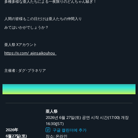
多種多様な亜人たちによる一夜限りのどんちゃん騒ぎ！
人間の皆様もこの日だけは亜人たちの仲間入り
みてはいかがでしょうか？
亜人祭 Xアカウント
https://x.com/_ajinsaikouhou_
主催者 : ダグ･プラネリア
개최일시
亜人祭
2026년 6월 27일(토) 공연 시작 시간(17:00)
개장
16:30(JST)
2026年
구글 캘린더에 추가
6월27일(토)
장소: 온라인