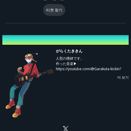
티켓 찾기
출연자
がらくたききん
人型の廃材です。
作った音楽▶︎
https://youtube.com/@Garakuta-kickin?
si=FnTw5VipILa2i97I
더 보기
BGM、楽曲制作依頼などお問い合わせ ▶︎
garakutakikin@gmail.com
선행 판매 (추첨)