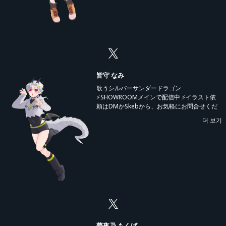
皆守 なみ
歌うシルバーサンダードラゴン
⚡️SHOWROOMメインで配信中 ⚡イラスト依
頼はDMかSkebから、お気軽にお問合せくだ
さい
더 보기
夢夜乃 もくば