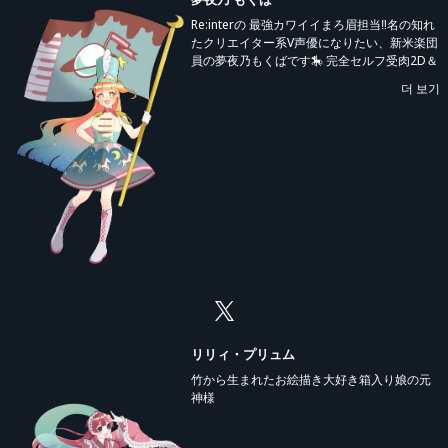
Re:interの 最強カワイイまろ眉担当‼️名の知れ
たクリエイター系V声優になりたい、新米楽団
員の夢夜乃もくばです🎠 完全セルフ受肉2D＆
3D✨ イラストのお仕事やコラボのご相談は
더 보기
DMまでお願いします
リリィ・プリュム
竹から生まれたお絵描き大好き箱入り娘の元
神様