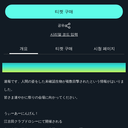
티켓 구매
공유
시리얼 코드 입력
개요
티켓 구매
시청 페이지
개요
速報です、人間の姿をした未確認生物が複数目撃されたという情報がはいりま
した。
皆さま速やかに祭りの会場に向かってください。
うぃーあーにんげん！
江古田クラブドロシーにて開催される