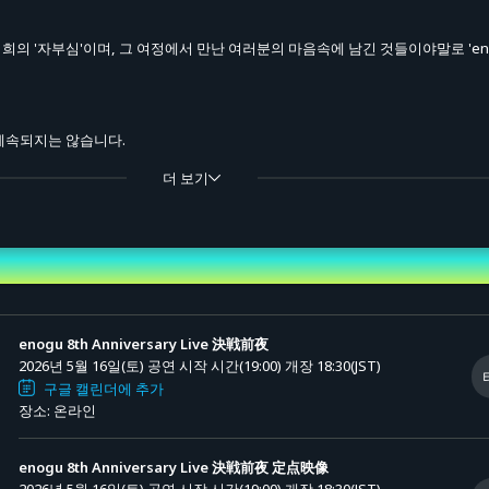
의 '자부심'이며, 그 여정에서 만난 여러분의 마음속에 남긴 것들이야말로 'en
계속되지는 않습니다.
더 보기
심을 걸고 나아가는 이 여정의 끝은,
행 판매 (추첨)
 되어" 그 너머로 나아가느냐.
되지 못한 채" 끝을 맺느냐.
enogu 8th Anniversary Live 決戦前夜
2026년 5월 16일(토) 공연 시작 시간(19:00)
개장 18:30(JST)
구글 캘린더에 추가
장소: 온라인
 아이돌'이 되는 것은 결코 꿈 같은 것이 아니라, 인생을 건 목표입니다.
지 다가왔다, 그렇게 느끼고 있습니다.
enogu 8th Anniversary Live 決戦前夜 定点映像