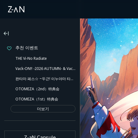
추천 이벤트
THE Vi-No Radiate
Vack-ON!! -2026 AUTUMN- & Vack-ON!! -Blink side-
완타마 페스☆ ~두근! 이누야마 타마키와 유쾌한 동료들!! 깜짝 노출도 있어~
OTOMEZA（2nd）特典会
OTOMEZA（1st）特典会
더보기
Z-aN Capsule