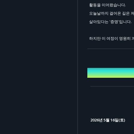
활동을 이어왔습니다.
오늘날까지 걸어온 길은 저희
살아있다는 '증명'입니다.
하지만 이 여정이 영원히 
'enogu'라는 배에 자부
선
개최일시
"세계 최고의 VR 아이돌이
"세계 최고의 VR 아이돌이 
그중 하나입니다.
저희에게 '세계 최고의 VR
2026년 5월 16일(토)
'결전'의 날이 바로 코앞까