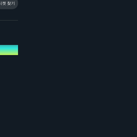
티켓 찾기
에 '부스트
터) 발표를