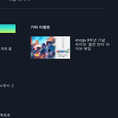
기타 이벤트
enogu 8주년 기념
라이브 '결전 전야' 라
이브 뷰잉
』 개최 결
u'로서 그
 목표로