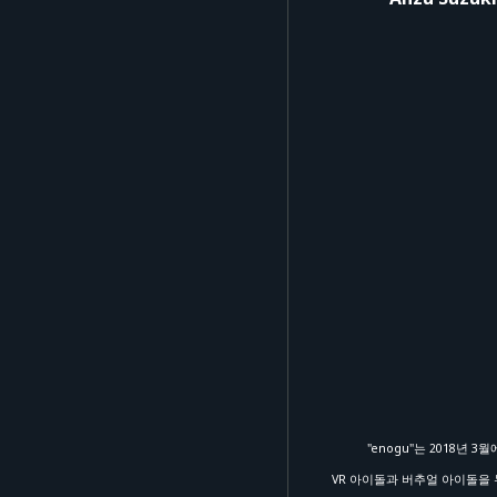
[개최 개요]
<개최 일시>
2026년 5월 16일(토) 시작 
[출연진]
enogu
[온라인 송출 티켓]
<판매 기간>
[시청 티켓]
2026년 3월 23일(월) 20:0
[부스트 티켓]
2026년 5월 16일(토) 18:3
"enogu"는 2018년
VR 아이돌과 버추얼 아이돌을 
<티켓 종류>