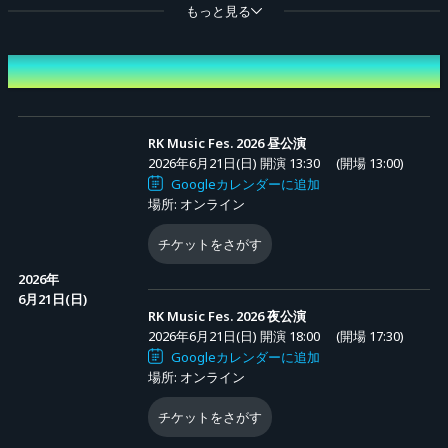
もっと見る
■オンライン配信チケット
＜販売期間＞
開催日時
2026年6月1日(月)15:00 ～ 2026年7月31日(金)18:00
＜チケット種類＞
RK Music Fes. 2026 昼公演
2026年6月21日(日) 開演 13:30
(開場 13:00)
[1] 通し配信チケット：15,000円(税込)
Googleカレンダーに追加
※システム利用料：チケット1枚につき2100円がかかります。
場所: オンライン
チケットをさがす
[2] 各公演配信チケット：8,000円(税込)
2026年
※システム利用料：チケット1枚につき1120円がかかります。
6月21日(日)
※チケットをご購入いただいた方は、アーカイブ配信も追加料金なしでご視
RK Music Fes. 2026 夜公演
2026年6月21日(日) 開演 18:00
(開場 17:30)
聴いただけます。
Googleカレンダーに追加
※本イベントは複数チケットのご購入が可能です（同一チケットの複数枚購
場所: オンライン
入も可）。
チケットをさがす