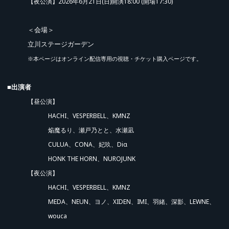
【夜公演】2026年6月21日(日)開演18:00 (開場17:30)
＜会場＞
立川ステージガーデン
※本ページはオンライン配信専用の視聴・チケット購入ページです。
■出演者
【昼公演】
HACHI、
VESPERBELL、
KMNZ
焔魔るり、
瀬戸乃とと、
水瀬凪
先行販売 (抽選)
CULUA、
CONA、
妃玖、
Diα
HONK THE HORN、NUROJUNK
【夜公演】
HACHI、
VESPERBELL、
KMNZ
MEDA、
NEUN、
ヨノ、
XIDEN、
IMI、
羽緒、
深影、
LEWNE、
wouca