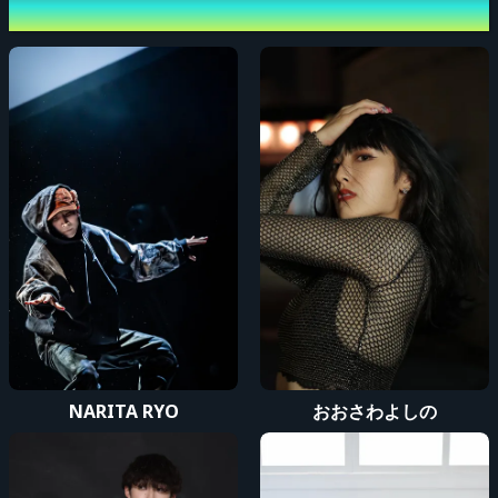
出演者
さい。
※チケットを購入された方のみでなく、同行者におきましても全ての記載事項
と対象となります。
※チケットを購入された場合、また本イベントに参加される場合、全ての記載
事項を適用することに同意頂いたものとみなします。
主催者 : NARITA RYO / おおさわよしの
お問い合わせ先 : event.crossboader@gmail.com
NARITA RYO
おおさわよしの