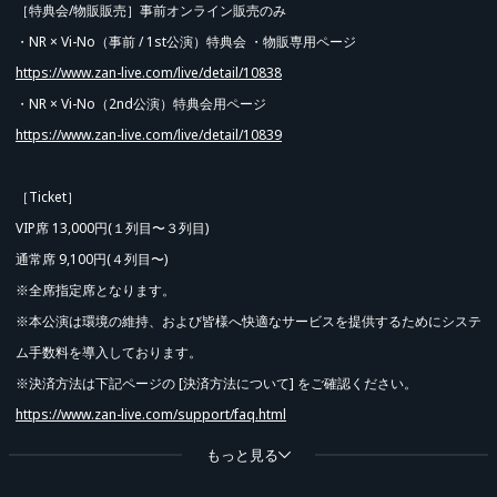
［特典会/物販販売］事前オンライン販売のみ
・NR × Vi-No（事前 / 1st公演）特典会 ・物販専用ページ
https://www.zan-live.com/live/detail/10838
・NR × Vi-No（2nd公演）特典会用ページ
https://www.zan-live.com/live/detail/10839
［Ticket］
VIP席 13,000円(１列目〜３列目)
通常席 9,100円(４列目〜)
※全席指定席となります。
※本公演は環境の維持、および皆様へ快適なサービスを提供するためにシステ
ム手数料を導入しております。
※決済方法は下記ページの [
決済方法について] をご確認ください。
https://www.zan-live.com/support/faq.html
もっと見る
［出演者］