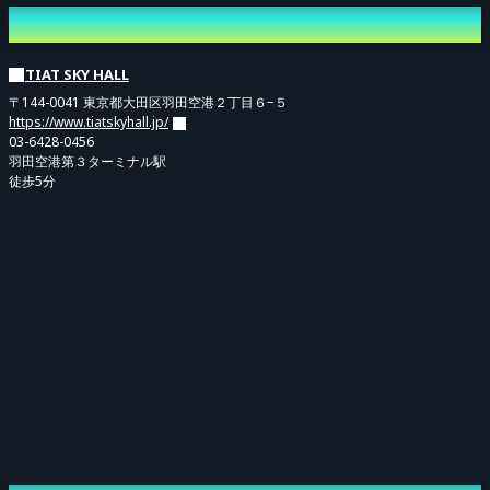
※出演者は急遽変更になる場合がございます。
会場
※出演者の変更やお客様の申し込み間違いに伴う返金は致しませんのでご了承
ください。
TIAT SKY HALL
〒144-0041 東京都大田区羽田空港２丁目６−５
※公演チケットの購入制限は各券種それぞれ2枚までとなっております。
https://www.tiatskyhall.jp/
※本公演は第三者への高額転売は禁止いたします。
03-6428-0456
羽田空港第３ターミナル駅
※お子様もご入場頂けますが必ず人数分のチケットが必要となります。
徒歩5分
※チケット購入時の入金待ち、決済エラーなどにより在庫数が自動的に変動す
る場合がございます。
※購入された座席以外でのご鑑賞は出来かねます。なお、それによって他のお
客様にご迷惑がかかる場合にはご退場して頂く場合がございます。
※お客様同士のトラブルは一切責任を負いません。
※会場内でのお荷物紛失、盗難、怪我、事故等は一切責任を負いません。
※いかなる理由でもチケット申し込み後のキャンセル及び返金は致しません。
※スタッフの指示に従えない場合は、強制的にご退場いただき、本イベント開
催中の再入場も禁止します。
※全ての記載事項をご確認の上、同意いただいた方のみチケットをご購入くだ