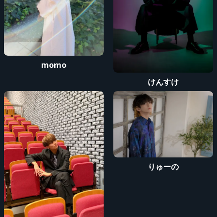
momo
けんすけ
りゅーの