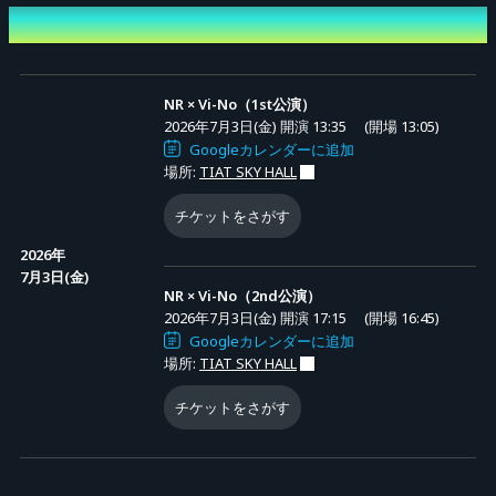
NARITA RYO/おおさわよしの/YUU/Ma0./尾見涼哉
開催日時
りゅーの/kota/momo/木下湧仁
けんすけ/ゆず/すみぽん/里菜/すぱろー/mayu/Reine
※出演者は急遽変更になる場合がございます。
NR × Vi-No（1st公演）
2026年7月3日(金) 開演 13:35
(開場 13:05)
Googleカレンダーに追加
写真撮影のみ可能
場所:
TIAT SKY HALL
動画撮影/録音は禁止とさせていただきます。
チケットをさがす
2026年
［注意事項］
7月3日(金)
※本イベントは再入場禁止となります。
NR × Vi-No（2nd公演）
2026年7月3日(金) 開演 17:15
(開場 16:45)
※本公演は全席指定席となります。
Googleカレンダーに追加
※2枚同時購入されても隣同士のお席にならない可能性がございます。予めご
場所:
TIAT SKY HALL
了承ください。
チケットをさがす
※本イベントはサプライズ演出を全てお断りさせていただきます。
※公演中の動画撮影、録音は全て禁止とさせていただきます。
※公演時間は急遽変更となる場合がございます。