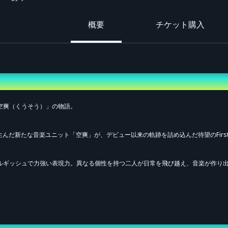
概要
チケット購入
空爽（くうそう）」の物語。
行販売 (抽選)
UDIOが生んだ新たな音楽ユニット「空爽」が、デビュー以来の軌跡を詰め込んだ待望のFir
ルギッシュで力強い表現力。異なる個性を持つ二人が日常を飛び越え、音楽が作り