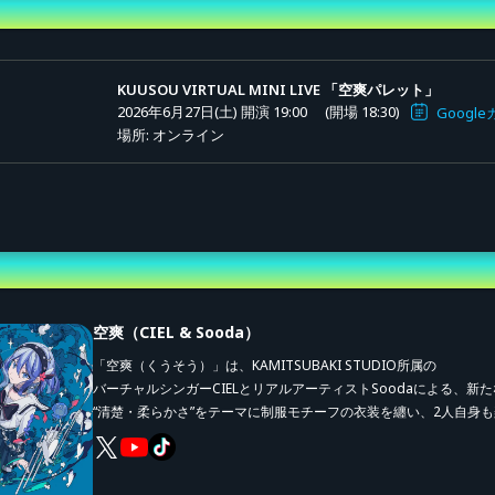
KUUSOU VIRTUAL MINI LIVE 「空爽パレット」
2026年6月27日(土) 開演 19:00
(開場 18:30)
Goog
場所: オンライン
空爽（CIEL & Sooda）
「空爽（くうそう）」は、KAMITSUBAKI STUDIO所属の
バーチャルシンガーCIELとリアルアーティストSoodaによる、
“清楚・柔らかさ”をテーマに制服モチーフの衣装を纏い、2人自身