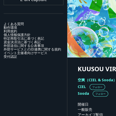
よくある質問
動作環境
利用規約
個人情報保護方針
特定商取引法に基づく表記
資金決済法に基づく表記
外部送信に関する公表事項
外部サービスとのID連携に関する規約
イベント主催者向けサービス
受付認証
KUUSOU VI
空爽（CIEL & Sooda
CIEL
フォロー
Sooda
フォロー
開催日
一般販売
アーカイブ配信