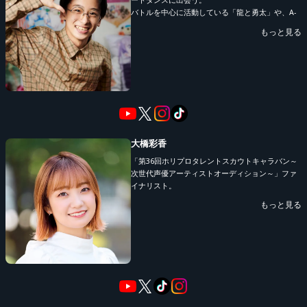
ートダンスに出会う。
バトルを中心に活動している「龍と勇太」や、A-
info@meteora-st.jp
POP CREW「サンセットレーベンズ」としても好
もっと見る
成績を残し続けている。
また、独創的な世界観を持つHIPHOPチーム
■METEORA st. チャンネル登録はこちら
「EcRaip」や、キッズダンス界隈を賑わせている
https://www.zan-live.com/channel/meteora_st
メンバーで構成された「DESCARADOS」のリーダ
ーとしても活動中。
#龍と彩香
大橋彩香
「第36回ホリプロタレントスカウトキャラバン～
次世代声優アーティストオーディション～」ファ
イナリスト。
2014年に主演を務めるTVアニメ「さばげぶっ！」
もっと見る
OP主題歌「YES!!」でソロアーティストデビュ
ー。
2024年には初のアジアツアーを開催、2025年はア
ーティストデビュー10周年を記念した”大橋彩香
10th Anniversary Live「彩-irodori-」”を開催し
ベストアルバムのリリースやメモリアルBOXの発
売も行うなど国内外で幅広く活動中。また声優と
しても多数の作品に出演中。