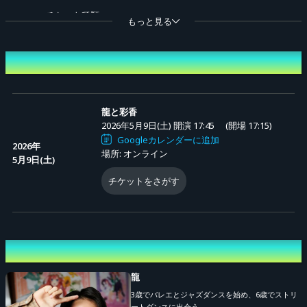
＜チケット種類＞
もっと見る
配信チケット：3,300円(税込)
開催日時
※チケットご購入時にシステム利用料が発生します。
※チケットをご購入いただいた方は、アーカイブ配信も追加料金なしでご視
龍と彩香
聴いただけます。
2026年5月9日(土) 開演 17:45
(開場 17:15)
Googleカレンダーに追加
2026年
■アーカイブ配信スケジュール
場所: オンライン
5月9日(土)
生配信終了後、公開準備が整い次第 ～ 2026年5月23日(日) 23:59 まで
チケットをさがす
※配信期間中は何度でもご視聴いただけます。
■クレジット
企画：アブストリームクリエイション
出演者
制作：アブストリームクリエイション / ディスクガレージ
龍
3歳でバレエとジャズダンスを始め、6歳でストリ
■公演についてのお問い合わせはこちら