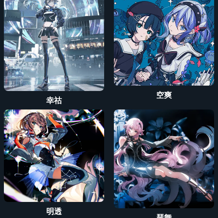
空爽
幸祜
明透
琶舞