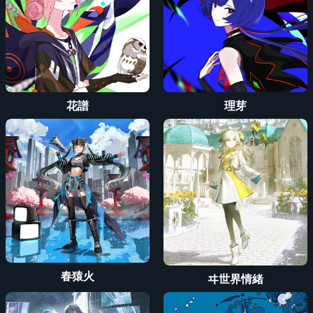
先行販売 (抽選)
花譜
理芽
春猿火
ヰ世界情緒