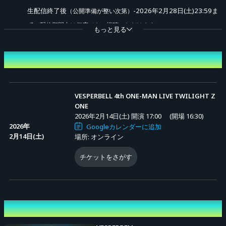
生配信終了後
-2026年2月28日(土)23:59ま
（公開準備が整い次第）
で
（配信期間中は何度でもご視聴いただけます）
もっと見る
■オンライン配信チケット
開催日時
＜販売期間＞
2026年2月6
日(金)20:00-2026年2月28日(土)21
:00まで
VESPERBELL 4th ONE-MAN LIVE TWILIGHT Z
ONE
＜チケット種類＞
2026年2月14日(土) 開演 17:00
(開場 16:30)
VESPERBELL 4th ONE-MAN LIVE TWILIGHT ZONE視聴チケ
2026年
Googleカレンダーに追加
2月14日(土)
場所: オンライン
ット：4,500円
−VESPERBELL 4th ONE-MAN LIVE TWILIGHT ZONEの
配信
（アーカイブ
チケットをさがす
を
ご視聴いただけるチケット。
配信含む）
※チケットご購入時にシステム利用料が発生します、予めご了承ください。
出演者
■関連リンク