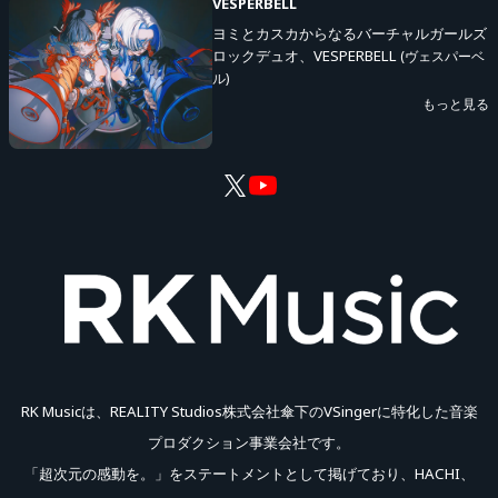
VESPERBELL
・イベント詳細はこちらをご覧ください
ヨミとカスカからなるバーチャルガールズ
https://rkmusic.jp/info/20251120.html
ロックデュオ、VESPERBELL
(ヴェスパーベ
ル)
・YouTube
https://www.youtube.com/@VESPERBELL
もっと見る
・X
https://x.com/vesperbell_info
・RK Music
チャンネル(Z-aN)
https://www.zan-
live.com/channel/rkmusic
#VESP4thONEMAN
RK Musicは、REALITY Studios株式会社傘下のVSingerに特化した音楽
プロダクション事業会社です。
「超次元の感動を。」をステートメントとして掲げており、HACHI、