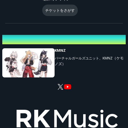
LITA、NERO、TINAそれぞれに常に追従した配信を視聴することがで
きるマルチアングル配信
を
ご視聴いただけるプ
（アーカイブ配信含む）
チケットをさがす
ラスオンチケット
。メンバーそれぞれの表情をしっかり観たい人にお
すすめ。
出演者
3. プレミアムチケット：5,000円
−KMNZ 5th ONE-MAN LIVE 「GOIN'UP」の通常配信
（アーカイブ配信
KMNZ
LITA、NERO、TINAそれぞれに常に追従した配信を視聴する
含む）と
（ケモ
バーチャルガールズユニット、KMNZ
ノズ）
ことができるマルチアングル配信
、2種類の配信
（アーカイブ配信含む）
を
ご視聴いただけるチケット
。メンバーそれぞれの表情をしっかり観
たい人におすすめ。
※各チケットご購入時にシステム利用料が発生します、予めご了承くださ
い。
※本イベントでは
複数のチケットを販売
しています。予め内容をご確認いた
だきご購入をご検討ください。また、ご購入後の払い戻し・変更はできませ