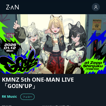
KMNZ 5th ONE-MAN LIVE
「GOIN'UP」
RK Music
フォロー