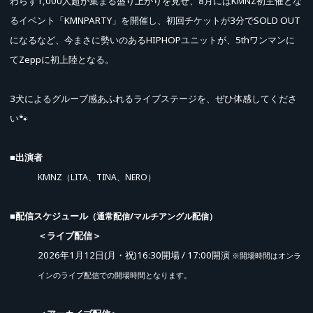
わらず1,000人超が集まる盛り上がりを見せ、
8月にはKMNZ初主催とな
るイベント「KMNPARTY」を開催し、初回チケットが3分でSOLD OUT
になるなど、
今まさに勢いのあるHIPHOPユニットが、5thワンマンに
てZeppに初上陸となる。
3犬によるグルーブ感あふれるライブステージを、ぜひ体感してくださ
い🐾
■出演者
KMNZ（LITA、TINA、NERO）
■配信スケジュール
（通常配信/マルチアングル配信）
＜ライブ配信＞
2026年1月12日(月・祝)16:30開場 / 17:00開演
※開場時間はオンラ
インのライブ配信での開場時間となります。
先行販売 (抽選)