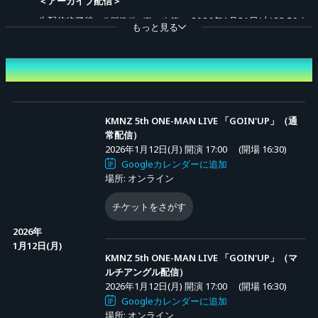
＜アーカイブ配信＞
生配信終了後
-2026年1月31日(土)23:59ま
（公開準備が整い次第）
もっと見る
で
（配信期間中は何度でもご視聴いただけます）
開催日時
■オンライン配信チケット
＜販売期間＞
2026年1月5
日(月)20:00-2026年1月31日(土)21
:00まで
KMNZ 5th ONE-MAN LIVE 「GOIN'UP」（通
常配信）
2026年1月12日(月) 開演 17:00
(開場 16:30)
＜チケット種類＞
Googleカレンダーに追加
場所: オンライン
1. スタンダードチケット：4,500円
−KMNZ 5th ONE-MAN LIVE 「GOIN'UP」の通常
配信
（アーカイブ配信
チケットをさがす
を
ご視聴いただけるチケット。
含む）
2026年
1月12日(月)
KMNZ 5th ONE-MAN LIVE 「GOIN'UP」（マ
2. プラスオンチケット
：1,000
(スタンダードチケット購入者専用)
ルチアングル配信）
円
2026年1月12日(月) 開演 17:00
(開場 16:30)
−スタンダードチケットをご購入いただいた方限定、
通常配信とは別に
Googleカレンダーに追加
場所: オンライン