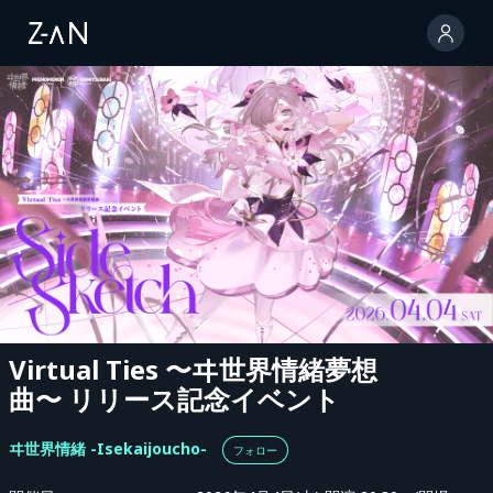
Virtual Ties 〜ヰ世界情緒夢想
曲〜 リリース記念イベント
ヰ世界情緒 -Isekaijoucho-
フォロー