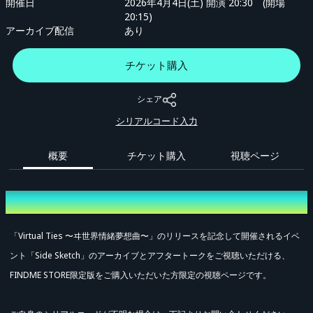
開催日
2026年4月4日(土) 開演 20:30 (開場
20:15)
アーカイブ配信
あり
チケット購入
シェア
シリアルコード入力
概要
チケット購入
視聴ページ
概要
「Virtual Ties 〜ヰ世界情緒夢想曲〜」のリリースを記念して開催されるイベ
ント「Side Sketch」のアーカイブとアフタートークをご視聴いただける、
FINDME STORE限定版をご購入いただいた方限定の視聴ページです。