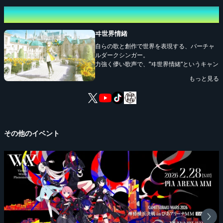
出演者
ヰ世界情緒
自らの歌と創作で世界を表現する、バーチャ
ルダークシンガー。
力強く儚い歌声で、”ヰ世界情緒”というキャン
バスの上に闇と光、新しい物語を紡ぐ。
もっと見る
シンガーとしてだけでなく、イラスト、ナレ
ーション、声優など様々な方面で自らの表現
をおこない、作品を創り出す、唯一無二のク
リエイター。
その他のイベント