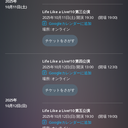
しゃりて(終末むくろ)、.LIVE(神楽すず)、ななしいんく(茜音カン
2025年
10月11日(土)
ナ)、Varium -ぶいありうむっ！-(セレナーデ・オックスブラッド
Life Like a Live!10 第三公演
/ 綿宮あひる)、mikai(天川はの)、LiLYPSE(暁おぼろ / 暁みかど）
2025年10月11日(土) 開演 19:30
(開場 19:00)
Googleカレンダーに追加
場所: オンライン
▶第四公演
チケットをさがす
2025年10月12日(日)
＜開演13:00 (開場12:30)＞
出演：えのぐ(白藤環 / 鈴木あんず / 日向奈央）、
épeler(ChumuNote / Flare Rune / 柚子花)、すぺしゃりて(小鳥
Life Like a Live!10 第四公演
谷なの)、.LIVE(花京院ちえり)、ななしいんく(風見くく)、Palette
2025年10月12日(日) 開演 13:00
(開場 12:30)
Project(七海ロナ / 藤宮コトハ)、まりなす(燈舞りん)、Re:AcT(九
Googleカレンダーに追加
場所: オンライン
楽ライ / 月紫アリア)、LiLYPSE(暁みかど)
チケットをさがす
▶第五公演
2025年
2025年10月12日(日)
＜開演19:30 (開場19:00)＞
10月12日(日)
Life Like a Live!10 第五公演
出演：アイデス、vα-liv(上水流 宇宙)、えのぐ(白藤環 / 鈴木あん
2025年10月12日(日) 開演 19:30
(開場 19:00)
ず / 日向奈央)、.LIVE(ヤマト イオリ)、Varium -ぶいありうむ
Googleカレンダーに追加
場所: オンライン