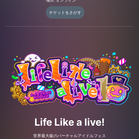
っ！-(涼月すい)、Palette Project(暁月クララ / 香鳴ハノン / 常磐
カナメ)、まりなす(燈舞りん / 鈴鳴すばる)、ミリプロ(音ノ乃の
チケットをさがす
の)、LiLYPSE(暁おぼろ / 暁みかど)
※朝倉杏子、VALIS(VITTE / CHINO / NEFFY / RARA)、épeler(ChumuNote /
Flare Rune / 柚子花)、キョンシーのCiちゃん、綺羅星ぺんた、けものフレン
ズVぷろじぇくと(カラカル/ ダイアウルフ / フンボルトペンギン)、すぺしゃ
りて(終末むくろ / 小鳥谷なの / 星屑ぷらね)、.LIVE(花京院ちえり / 神楽す
ず)、ななしいんく(茜音カンナ / 家入ポポ / 風見くく / 湖南みあ)、Palette
Project(江波キョウカ / 鬼多見アユム / 七海ロナ / 藤宮コトハ)、Varium -ぶ
いありうむっ！-(セレナーデ・オックスブラッド / 綿宮あひる)、ぶいぱい
（鬼頭みさき / 紅蓮罰まる）、mikai(天川はの)、ミリプロ(甘狼このみ)、
Re:AcT(九楽ライ / 月紫アリア)はエンディングライブのみの出演となりま
す。
Life Like a live!
＜アーカイブ配信期間＞
生配信終了後
2025年11月2日(日)23:59
まで
（公開準備が整い次第）
世界最大級のバーチャルアイドルフェス