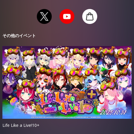
（配信期間中は何度でもご視聴いただけます）
＜オンライン配信チケット＞
▼販売期間
2025年9月15日(月・祝)19:00-2025年11
月2日(日)12:00まで
その他のイベント
▼種類
※各チケットご購入時に
システム利用料（440円）
が発生します、予めご了
承ください。
※【ご注意】
チケットは日本国外からはご購入出来ません
。
※本イベントでは
複数のチケットを販売
しています。予め内容をご確認いた
だきご購入をご検討ください。また、ご購入後の払い戻し・変更はできませ
ん。
※出演者変更等に伴うチケットの払い戻しはございません。予めご了承いた
だき、
ご購入をご検討ください。
Life Like a Live!10+