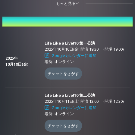
ド / 綿宮あひる)、ぶいぱい（鬼頭みさき）、mikai(天川はの)、ミリプロ(甘
もっと見る
狼このみ / 音ノ乃のの)、Re:AcT(九楽ライ / 月紫アリア)、LiLYPSE(暁おぼろ /
暁みかど)はオープニングライブのみの出演となります。
開催日時
▶第二公演
2025年10月11日(土)
Life Like a Live!10 第一公演
＜開演13:00 (開場12:30)＞
2025年10月10日(金) 開演 19:30
(開場 19:00)
出演：iLiFE!(心花りり / あいす / 福丸うさ / 若葉のあ / 空詩かれん
Googleカレンダーに追加
2025年
/ 虹羽みに / 小熊まむ / 純嶺みき）、朝倉杏子、えのぐ(白藤環 /
場所: オンライン
10月10日(金)
鈴木あんず / 日向奈央）、けものフレンズVぷろじぇくと(カラカ
チケットをさがす
ル/ ダイアウルフ / フンボルトペンギン）、ななしいんく(湖南み
あ)、ぶいぱい(鬼頭みさき)、まりなす(鈴鳴すばる）、ミリプロ
先行販売 (抽選)
(甘狼このみ)、LiLYPSE(暁おぼろ)
Life Like a Live!10 第二公演
2025年10月11日(土) 開演 13:00
(開場 12:30)
Googleカレンダーに追加
▶第三公演
場所: オンライン
2025年10月11日(土)
＜開演19:30 (開場19:00)＞
チケットをさがす
出演：アイデス、VALIS(VITTE / CHINO / NEFFY / RARA)、すぺ