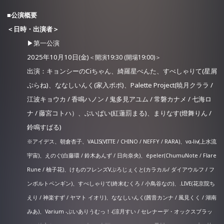
■公演概要
＜日時・出演者＞
▶第一公演
2025年10月10日(金)
＜開演19:30 (開場19:00)＞
出演：キョンシーのCiちゃん、綺羅星ぺんた、すぺしゃりて(星屑
ぷらね)、ななしいんく(家入ポポ)、Palette Project(暁月クララ /
江波キョウカ / 香鳴ハノン / 鬼多見アユム / 常磐カナメ / 七海ロ
ナ / 藤宮コトハ）、ぶいぱい(紅蓮罰まる)、まりなす(燈舞りん /
鈴鳴すばる)
※アイデス、朝倉杏子、VALIS(VITTE / CHINO / NEFFY / RARA)、vα-liv(上水流
宇宙)、えのぐ(白藤環 / 鈴木あんず / 日向奈央)、épeler(ChumuNote / Flare
Rune / 柚子花)、けものフレンズVぷろじぇくと(カラカル/ ダイアウルフ / フ
ンボルトペンギン)、すぺしゃりて(終末むくろ / 小鳥谷なの)、.LIVE(花京院ち
えり / 神楽すず / ヤマト イオリ)、ななしいんく(茜音カンナ / 風見くく / 湖南
みあ)、Varium -ぶいありうむっ！-(涼月すい / セレナーデ・オックスブラッ