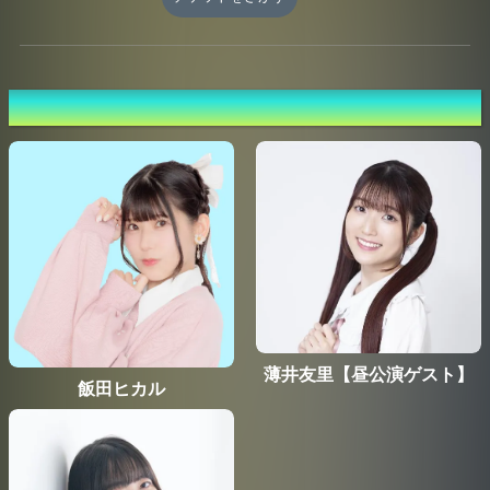
#ヒカROOM
出演者
薄井友里【昼公演ゲスト】
飯田ヒカル