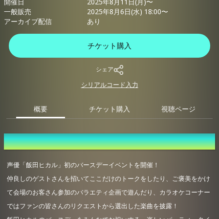
開催日
2025年8月11日(月)〜
一般販売
2025年8月6日(水) 18:00〜
アーカイブ配信
あり
チケット購入
シェア
シリアルコード入力
概要
チケット購入
視聴ページ
概要
声優「飯田ヒカル」初のバースデーイベントを開催！
仲良しのゲストさんを招いてここだけのトークをしたり、ご褒美をかけ
て会場のお客さん参加のバラエティ企画で遊んだり、カラオケコーナー
ではファンの皆さんのリクエストから選出した楽曲を披露！