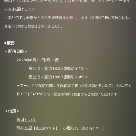
飯田ヒカルのバースデーをみんなでお祝いする、楽しいパーティータイ
ムをお届けします！
※本配信では会場からの生中継映像をお届けします
（公演終了後に実施される
お
。
見送りに関する配信はございません）
■概要
＜配信日時＞
2025年8月11日(月・祝)
昼公演＜開演13:30 (開場13:15)＞
夜公演＜開演18:00 (開場17:45)＞
▼アーカイブ配信期間：生配信終了後
-2025年8
（公開準備が整い次第）
月31日(日)23:59まで
（配信期間中は何度でもご視聴いただけます）
＜出演＞
飯田ヒカル
薄井友里
、
小鹿なお
【昼公演ゲスト】
【夜公演ゲスト】