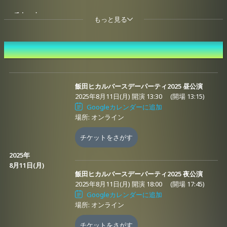
＜チケット＞
もっと見る
販売期間：2025年8月6日(水)18:00-2025年8
月31日(日)19:00ま
で
開催日時
価格：
通しチケット
：6,000円
（スマホ壁紙付き）
（特典：スマホ壁紙
飯田ヒカルバースデーパーティ2025 昼公演
画像1種【1,800 x 2,500 px / jpeg】※マイページ内「デジタルグッ
2025年8月11日(月) 開演 13:30
(開場 13:15)
ズ一覧」よりダウンロードお願いします。）
Googleカレンダーに追加
各公演チケット：各3,300円
場所: オンライン
※各チケットご購入時にシステム利用料が発生します、予めご了承
チケットをさがす
ください。
2025年
※アーカイブ配信もご視聴いただけます。
8月11日(月)
飯田ヒカルバースデーパーティ2025 夜公演
先行販売 (抽選)
2025年8月11日(月) 開演 18:00
(開場 17:45)
番組公式ニコニコチャンネル
https://ch.nicovideo.jp/hikaroom
Googleカレンダーに追加
番組公式X
https://x.com/iidahikaroom
場所: オンライン
喜喜企画チャンネル
https://www.zan-live.com/channel/heihei
チケットをさがす