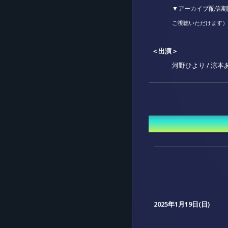
▼アーカイブ配信期
ご視聴いただけます）
＜出演＞
河野ひより / 涼本あ
＜チケット＞
販売期間：2025年1月
開催日時
価格
昼夜通しチ
昼・夜公演チ
※各チケット
※アーカイブ
※デジタル特
先
2025年1月19日(日)
了承ください