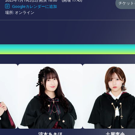
2025年1月19日(日) 開演 18:00
(開場 17:45)
チケット
冬夜の星紋祭
Googleカレンダーに追加
場所: オンライン
涼本あきほ
土屋李央