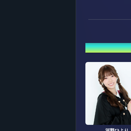
イベントハッシュタグ：#
出演者
河野ひより