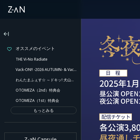
オススメのイベント
THE Vi-No Radiate
Vack-ON!! -2026 AUTUMN- & Vack-ON!! -Blink side-
わんたまふぇす☆ ～ドキッ! 犬山たまきと愉快な仲間たち!! ポロリもあるよ～
OTOMEZA（2nd）特典会
OTOMEZA（1st）特典会
もっとみる
Z-aN Capsule