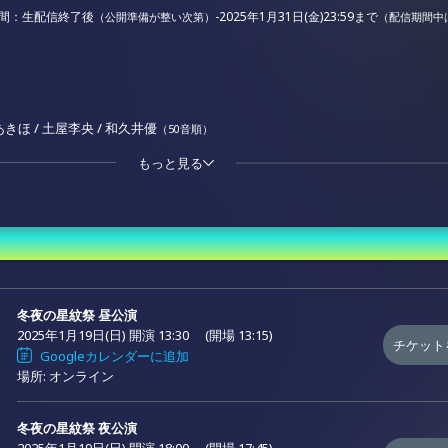
間：生配信終了後
-2025年1月31日(金)23:59まで
（公開準備が整い次第）
（配信期間中
きほ / 土屋李央 / 和久井優
（50音順）
もっと見る
17日(金)12:00-2025年1月31日(金)19:00まで
ケット
：7,000円
（特典：冬夜の星紋祭朗読台本ver.05【1種 / 
（デジタル特典付き）
ケット：各3,800円
冬夜の星紋祭 昼公演
ご購入時にシステム利用料が発生します、予めご了承ください。
2025年1月19日(日) 開演 13:30
(開場 13:15)
チケット
配信もご視聴いただけます。
Googleカレンダーに追加
場所: オンライン
典はマイページ内「デジタルグッズ一覧」よりダウンロード
（
ZIPファイル形式となります
行販売 (抽選)
）
お願いします。
冬夜の星紋祭 夜公演