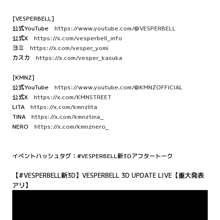
[VESPERBELL]
公式YouTube
https://www.youtube.com/@VESPERBELL
公式X
https://x.com/vesperbell_info
ヨミ
https://x.com/vesper_yomi
カスカ
https://x.com/vesper_kasuka
[KMNZ]
公式YouTube
https://www.youtube.com/@KMNZOFFICIAL
公式X
https://x.com/KMNSTREET
LITA
https://x.com/kmnzlita
TINA
https://x.com/kmnztina_
NERO
https://x.com/kmnznero_
イベントハッシュタグ：#VESPERBELL新3Dアフタートーク
【#VESPERBELL新3D】VESPERBELL 3D UPDATE LIVE【重大発表
アリ】