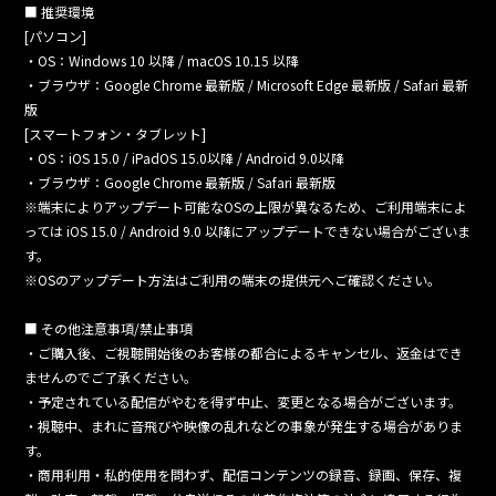
■ 推奨環境
[パソコン]
・OS：Windows 10 以降 / macOS 10.15 以降
・ブラウザ：Google Chrome 最新版 / Microsoft Edge 最新版 / Safari 最新
版
[スマートフォン・タブレット]
・OS：iOS 15.0 / iPadOS 15.0以降 / Android 9.0以降
・ブラウザ：Google Chrome 最新版 / Safari 最新版
※端末によりアップデート可能なOSの上限が異なるため、ご利用端末によ
っては iOS 15.0 / Android 9.0 以降にアップデートできない場合がございま
す。
※OSのアップデート方法はご利用の端末の提供元へご確認ください。
■ その他注意事項/禁止事項
・ご購入後、ご視聴開始後のお客様の都合によるキャンセル、返金はでき
ませんのでご了承ください。
・予定されている配信がやむを得ず中止、変更となる場合がございます。
・視聴中、まれに音飛びや映像の乱れなどの事象が発生する場合がありま
す。
・商用利用・私的使用を問わず、配信コンテンツの録音、録画、保存、複