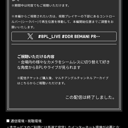
※期間中は何度でもご視聴いただけます。
※本編からご視聴されたい方は、視聴プレイヤーの下部にあるコントロー
ルバー(シークバー)で再生位置を移動して、本編開始位置までご調整をお
願いいたします。
#BPL_LIVE #DDR BEMANI PRO LEAGUE -SEASON 4- DanceDanceRevolution FINALS
ご視聴いただける内容
・会場内の様々なカメラをシームレスに切り替えて好き
な角度からBPLやライブが見られます
※配信チケットご購入後、マルチアングルチャンネル アーカイブ
はこちらからご視聴いただけます。
この配信は終了しました。
■ 通信環境・視聴環境
・本サービスのご利用には高速で安定したインターネット環境が必要とな