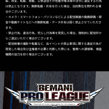
製、改変、転載、掲載、公衆送信その他著作権法等の法令に違反する行為
は禁止となります。無断転載・共有を行った場合、法的責任を問われる場
合がございます。
・カメラ・スマートフォン・パソコンなどによる配信画面の動画録画・録
音や動画サイトなどへの無断転載・データ共有は固く禁止させていただき
ます。
・禁止行為、違法行為、荒らし行為等を発見した場合、強制的に配信枠か
らご退出いただく場合がございます。
・配信映像の撮影や転載など、当イベントの禁止事項に関する違反行為が
発覚した場合及び主催者が必要と判断した際には、警察への通報等、捜査
機関の協力を仰ぐ場合がございます。