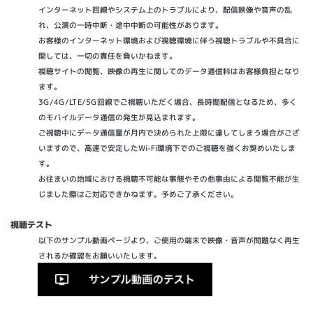
インターネット回線やシステム上のトラブルにより、配信映像や音声の乱
れ、公演の一時中断・途中中断の可能性があります。
お客様のインターネット環境および視聴環境に伴う視聴トラブルや不具合に
関しては、一切の責任を負いかねます。
視聴サイトの閲覧、映像の再生に関してのデータ通信料はお客様負担となり
ます。
3G/4G/LTE/5G回線でご視聴いただく場合、長時間配信となるため、多く
のモバイルデータ通信の発生が見込まれます。
ご視聴中にデータ通信量が月内で決められた上限に達してしまう場合がござ
いますので、高速で安定したWi-Fi環境下でのご視聴を強くお奨めいたしま
す。
お住まいの地域における視聴不可能な事態やその他事由による閲覧不能が生
じました際はご対応できかねます。予めご了承ください。
視聴テスト
以下のサンプル動画ページより、ご使用の端末で映像・音声が問題なく再生
されるか確認をお願いいたします。