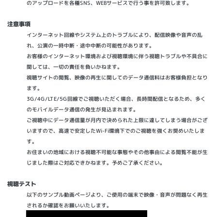
のアップロードを各種SNS、WEBサービスで行う事を許可致します。
注意事項
インターネット回線やシステム上のトラブルにより、配信映像や音声の乱
れ、公演の一時中断・途中中断の可能性があります。
お客様のインターネット環境および視聴環境に伴う視聴トラブルや不具合に
関しては、一切の責任を負いかねます。
視聴サイトの閲覧、映像の再生に関してのデータ通信料はお客様負担となり
ます。
3G/4G/LTE/5G回線でご視聴いただく場合、長時間配信となるため、多く
のモバイルデータ通信の発生が見込まれます。
ご視聴中にデータ通信量が月内で決められた上限に達してしまう場合がござ
いますので、高速で安定したWi-Fi環境下でのご視聴を強くお奨めいたしま
す。
お住まいの地域における視聴不可能な事態やその他事由による閲覧不能が生
じました際はご対応できかねます。予めご了承ください。
視聴テスト
以下のサンプル動画ページより、ご使用の端末で映像・音声が問題なく再生
されるか確認をお願いいたします。