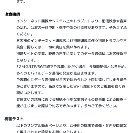
ます。
注意事項
インターネット回線やシステム上のトラブルにより、配信映像や音声
の乱れ、公演の一時中断・途中中断の可能性があります。予めご了承
ください。
お客様のインターネット環境および視聴環境に伴う視聴トラブルや不
具合に関しては、一切の責任を負いかねます。
視聴サイトの閲覧、映像の再生に関してのデータ通信料はお客様負担
となります。
3G/4G/LTE/5G回線でご視聴いただく場合、長時間配信となるため、
多くのモバイルデータ通信の発生が見込まれます。
ご視聴中にデータ通信量が月内で決められた上限に達してしまう場合
がございますので、高速で安定したWi-Fi環境下でのご視聴を強くお
奨めいたします。
お住まいの地域における視聴不可能な事態やその他事由による閲覧不
能が生じました際はご対応できかねます。予めご了承ください。
視聴テスト
以下のサンプル動画ページより、ご使用の端末で映像・音声が問題な
く再生されるか確認をお願いいたします。