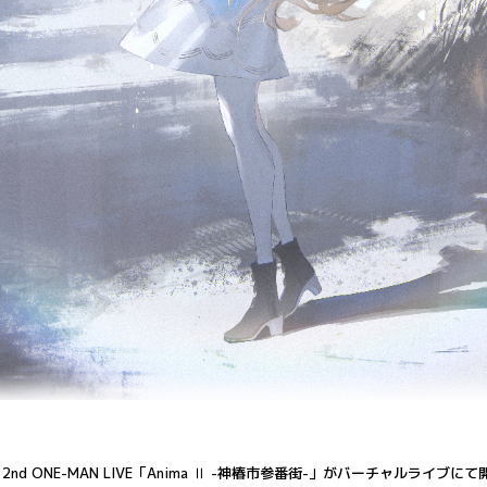
世界情緒 2nd ONE-MAN LIVE「Anima Ⅱ -神椿市参番街-」がバーチャルライブ