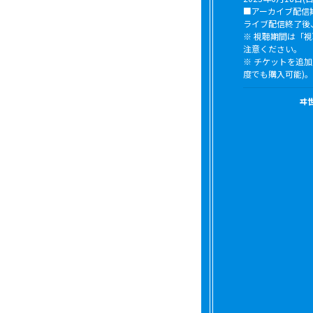
■アーカイブ配信
ライブ配信終了後、準
※ 視聴期間は「視
注意ください。
※ チケットを追加
度でも購入可能)。
ヰ