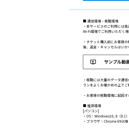
■ 通信環境・視聴環境
・本サービスのご利用には高
Wi-Fi環境でご利用いた
・チケット購入前にお客様の
後、返金・キャンセルはいか
・視聴には大量のデータ通信
ランをよくお確かめの上でご
・お客様の視聴環境に起因す
■ 推奨環境
[パソコン]
・OS：Windows10, 8（8.1）, 
・ブラウザ：Chrome 69以降 / Edg