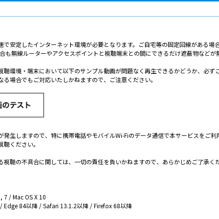
速で安定したインターネット環境が必要となります。ご自宅等の固定回線がある場
だく場合も無線ルーターやアクセスポイントと視聴端末との間にできるだけ遮蔽物など
視聴環境・端末において以下のサンプル動画が問題なく再生できるかどうか、必ず
なる場合でもご対応いたしかねますので、ご注意ください。
が発生しますので、特に携帯電話やモバイルWi-Fiのデータ通信で本サービスをご
視聴ください。
る視聴の不具合に関しては、一切の責任を負いかねますので、あらかじめご了承く
7 / Mac OS X 10
e 84以降 / Safari 13.1.2以降 / Firefox 68以降