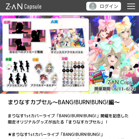
ログイン
まりなすカプセル～BANG!BURN!BUNG!編～
まりなす1stカバーライブ「BANG!BURN!BUNG!」開催を記念した
限定オリジナルグッズが当たる「まりなすカプセル」！
★まりなす1stカバーライブ「BANG!BURN!BUNG!」