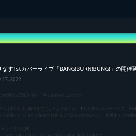
りなす1stカバーライブ「BANG!BURN!BUNG!」の
 17, 2022
は格別のご高配を賜り、厚く御礼申し上げます。
22年5月21日(土)に開催を予定しておりました、まりなす1stカバーライブ「BANG
トでの返ポイントをご希望のお客様は下記をご確認のうえ、期限までにお手
ポイント受付期間
2022年5月17日(火）21:00～2022年5月29日(日)23:59まで