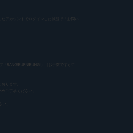
したアカウントでログインした状態で「お問い
ANG!BURN!BUNG!」（お手数ですがこ
ております。
予めご了承ください。
さい。