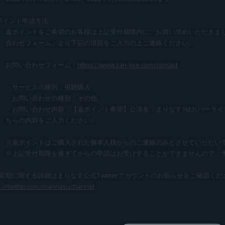
ポイント申請方法
返ポイントをご希望のお客様は上記受付期限内に、お買い求めいただきま
合わせフォーム」より下記の項目をご入力の上ご連絡ください。
お問い合わせフォーム：
https://www.zan-live.com/contact
・サービスの種別：視聴購入
・お問い合わせの種別：その他
・お問い合わせ内容：【返ポイント希望】公演名：まりなす1stカバーライブ「B
ちらの内容をご入力ください）
※返ポイントはご購入された御本人様からのご連絡のみとさせていただい
※上記受付期限を過ぎてからの申請はお受けすることができませんので、
延期に関する詳細はまりなす公式Twitterアカウントのお知らせをご確認くだ
s://twitter.com/marinasuchannel