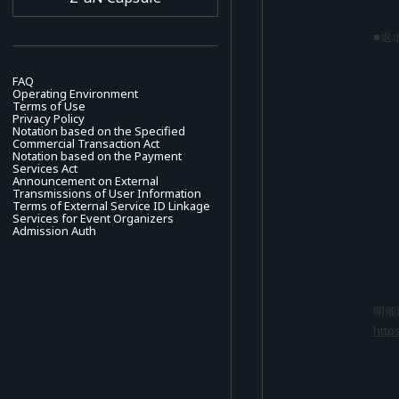
■返
FAQ
Operating Environment
Terms of Use
Privacy Policy
Notation based on the Specified
Commercial Transaction Act
Notation based on the Payment
Services Act
Announcement on External
Transmissions of User Information
Terms of External Service ID Linkage
Services for Event Organizers
Admission Auth
開催
http