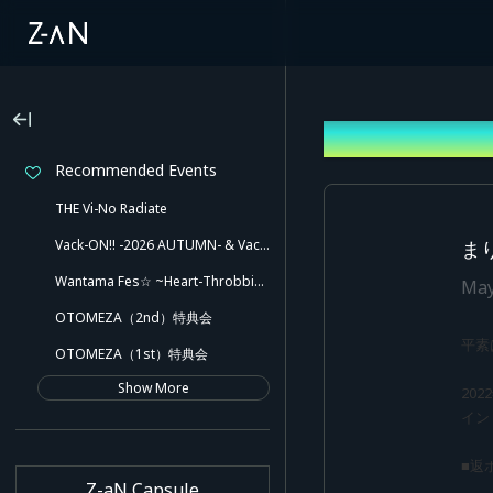
News
Recommended Events
THE Vi-No Radiate
Vack-ON!! -2026 AUTUMN- & Vack-ON!! -Blink side-
ま
Wantama Fes☆ ~Heart-Throbbing! Inuyama Tamaki and Her Pleasant Friends!! There Might Even Be a Slip!~
May
OTOMEZA（2nd）特典会
平素
OTOMEZA（1st）特典会
Show More
20
イン
■返
Z-aN Capsule