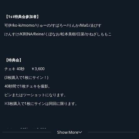
【1st特典会参加者】
可伊/ko-ki/momo/りゅーの/すぱろー/りんか/Ma0./ゑびす
けんすけ/KIRINA/Reine/くぼなお/松本美樹/日菜/かねざしももこ
【特典会】
チェキ 40秒 ￥3,600
(3枚購入で1枚にサイン！)
40秒間で1枚チェキを撮影。
ピンまたはツーショットになります。
※3枚購入で1枚にサインは同回に限ります。
デジショ 20秒 ￥2,600
Show More
20秒間で1枚スマートフォンを使用し撮影。