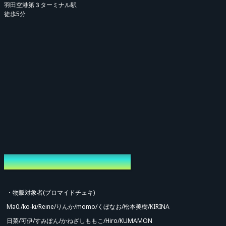
羽田空港第３ターミナル駅
来かねます。
徒歩5分
※本公演は環境の維持、および皆様へ快適なサービスを提供するためにシステ
ム手数料を導入しております。
※1stの特典会に参加する場合は1stの本編チケットが必要です。お持ちでない
方は参加できません。(2ndも同様)
※事前特典会に参加される場合は1stまたは2ndの公演チケットが必要です。
※お客様の購入間違えが増えております。返金、変更は出来かねますのでご了
承ください。
※他のお客様の特典会を監視する行為は禁止させていただきます。
※特典会中の動画撮影、録音、画面録画は禁止となります。
※本公演では各レーンに入れるお客様の人数は1名様のみです。
特典会参加者/物販対象者
※整列時はスタッフの指示に必ず従ってください。
※特典会は特典会チケット購入順でのご案内ではございません。
・物販対象者(ブロマイドチェキ)
※整列終了後の参加はいかなる理由でもお断りさせていただきます。
Ma0./ko-ki/Reine/りんか/momo/くぼなお/松本美樹/KIRINA
※撮影は演者またはスタッフが行います。
日菜/可伊/すみぽん/かねざしももこ/Hiro/KUMAMON
※ピンもしくはツーショットで撮影いただけます。