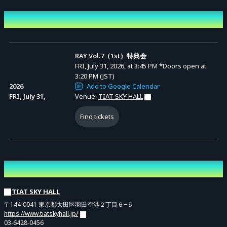
ピンまたはツーショットになります。
Event Date and Time
販売期間
RAY Vol.7（1st）特典会
FRI, July 31, 2026, at 3:45 PM
*Doors open at
Advance Sale (Lottery)
サインチェキ40秒、デジショ20秒
3:20 PM (JST)
7月4日 22:00 〜 7月29日23:59まで
2026
Add to Google Calendar
FRI, July 31,
Venue:
TIAT SKY HALL
Find tickets
↓購入前に注意事項を必ずお読みください↓
Venue
※スタッフの指示に従わない等、不適切な態度と判断した場合は、イベント・
TIAT SKY HALL
特典会の途中であっても発見次第スタッフから注意をさせていただき、最悪の
〒144-0041 東京都大田区羽田空港２丁目６−５
場合は会場から退出していただきます。
https://www.tiatskyhall.jp/
03-6428-0456
※特典会は指定した場所以外の撮影は禁止となります。特典会中のご移動は出