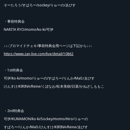
そーたろう/すぱろー/sockey/りゅーの/ゑびす
※お客様同士の特典会券の交換、譲渡、転売は禁止といたします。
悪質と判断した場合はご本人様確認をさせていただく場合がございます。
・事前特典会
※決済エラーが発生した場合、またそれにより完売してしまった場合もこちら
NARITA RYO/momo/ko-ki/可伊
では一切の責任を負いません。
※完売した商品は予告なく再販する場合がございます。
↓↓↓ブロマイドチェキ/事前特典会用ページは下記から↓↓↓
※各在庫についてのお問い合わせはお控えください。
https://www.zan-live.com/live/detail/10862
※会場内、会場付近での溜まる行為は禁止となります。
※特典会に参加し終えたお客様、特典会に参加予定のないお客様は速やかにご
・1st特典会
退場いただきますようご協力お願いいたします。
可伊/ko-ki/momo/りゅーの/すぱろー/りんか/Ma0./ゑびす
指示に従わない場合特典会への参加をお断りする場合がございます。状況によ
けんすけ/KIRINA/Reine/くぼなお/松本美樹/日菜/かねざしももこ
ってはイベント自体を中止する可能性がございます。
※全ての記載事項をご確認の上、同意いただいた方のみチケットをご購入くだ
さい。
・2nd特典会
※チケットを購入された方のみでなく、同行者におきましても全ての記載事項
可伊/KUMAMON/ko-ki/Sockey/momo/Hiro/りゅーの
と対象となります。
すぱろー/りんか/Ma0./けんすけ/KIRINA/Reine/ゑびす
特典会に参加されるお客様および物販をご購入の全てのお客様は