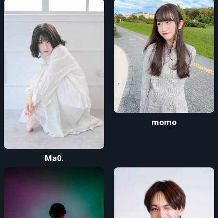
と対象となります。
※チケットを購入された場合、また本イベントに参加される場合、
全ての記載
事項を適用することに同意頂いたものとみなします。
主催者 : NARITA RYO / おおさわよしの
お問い合わせ先 : event.crossboader@gmail.com
momo
Ma0.