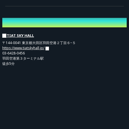
※一部撮影可能なお時間がございます。
Venue
［注意事項］
TIAT SKY HALL
※本イベントは再入場禁止となります。
〒144-0041 東京都大田区羽田空港２丁目６−５
※本公演は全席指定席となります。
https://www.tiatskyhall.jp/
03-6428-0456
※座席番号は当日発表予定となっております。
羽田空港第３ターミナル駅
徒歩5分
※2枚購入された場合でも隣同士のお席にならない可能性がございます。
予めご了承ください。
※本イベントはフラワースタンド/サプライズ演出を全てお断りさせていただ
きます。
※公演中の写真撮影/動画撮影/録音は全て禁止とさせていただきます。
※公演時間は急遽変更となる場合がございます。
※出演者は急遽変更になる場合がございます。
※出演者の変更やお客様の申し込み間違いに伴う
返金は致しませんのでご了承
ください。