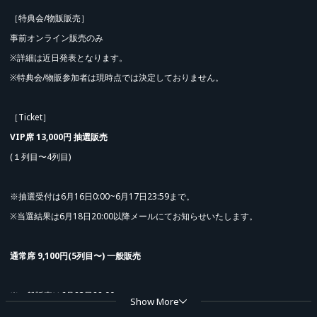
［特典会/物販販売］
事前オンライン販売のみ
※詳細は近日発表となります。
※特典会/物販参加者は現時点では決定しておりません。
［Ticket］
VIP席 13,000円 抽選販売
(１列目〜4列目)
※抽選受付は6月16日0:00~6月17日23:59まで。
※当選結果は6月18日20:00以降メールにてお知らせいたします。
通常席 9,100円(5列目〜) 一般販売
※一般販売は6月23日22:00~
Show More