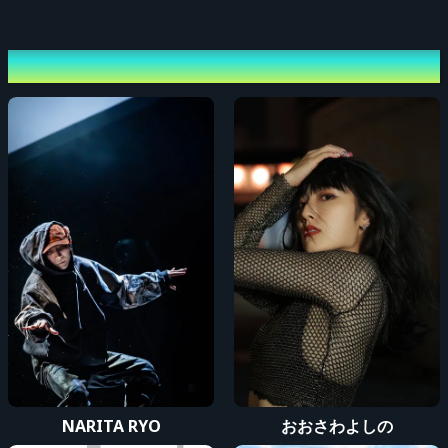
※公演チケットの購入制限は各券種それぞれ2枚までとなっております。
※本公演は第三者への高額転売は禁止いたします。
Performing cast
※お子様もご入場頂けますが必ず人数分のチケットが必要となります。
※チケット購入時の入金待ち、決済エラーなどにより在庫数が
自動的に変動す
る場合がございます。
※購入された座席以外でのご鑑賞は出来かねます。
なお、それによって他のお客様にご迷惑がかかる場合には
ご退場して頂く場合
がございます。
※お客様同士のトラブルは一切責任を負いません。
※会場内でのお荷物紛失、盗難、怪我、事故等は一切責任を負いません。
※いかなる理由でもチケット申し込み後の
キャンセル及び返金は致しません。
※スタッフの指示に従えない場合は、強制的にご退場いただき、
本イベント開
催中の再入場も禁止します。
※全ての記載事項をご確認の上、
同意いただいた方のみチケットをご購入くだ
さい。
NARITA RYO
おおさわよしの
※チケットを購入された方のみでなく、同行者におきましても
全ての記載事項