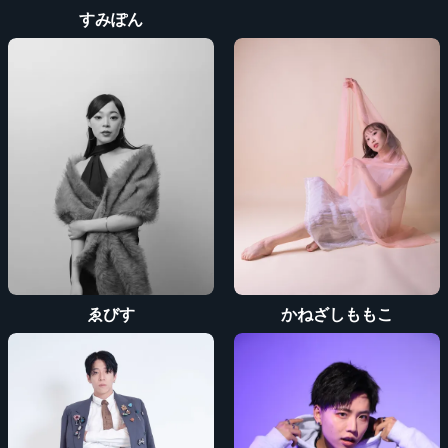
すみぽん
ゑびす
かねざしももこ