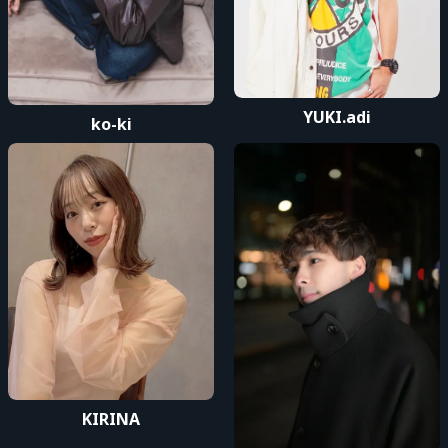
Advance Sale (Lottery)
RAY Vol.7（1st公演）
YUKI.adi
ko-ki
Entry Period (JST): TUE, JUN 16, 2026, at 12:00
先行抽選（1st
AM to WED, JUN 17, 2026, at 11:59 PM
VIP席）
Results Announcement (JST): From THU, JUN 18,
2026, at 8:00 PM onward
RAY Vol.7（2nd公演）
Entry Period (JST): TUE, JUN 16, 2026, at 12:00
先行抽選（2nd
AM to WED, JUN 17, 2026, at 11:59 PM
VIP席）
Results Announcement (JST): From THU, JUN 18,
2026, at 8:00 PM onward
Entry Period (JST): FRI, JUL 17, 2026, at 10:00 PM
追加抽選（2nd
to WED, JUL 22, 2026, at 11:59 PM
通常席）
Results Announcement (JST): From THU, JUL 23,
2026, at 8:00 PM onward
KIRINA