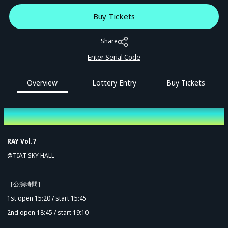
Buy Tickets
Share
Enter Serial Code
Overview
Lottery Entry
Buy Tickets
Overview
RAY Vol.7
@TIAT SKY HALL
［公演時間］
1st open 15:20 / start 15:45
2nd open 18:45 / start 19:10