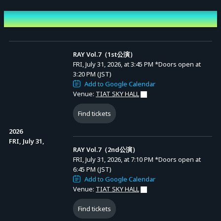
※全席指定席となります。
Event Date and Time
※座席は当日発表予定となっております。
※本公演は環境の維持、および皆様へ快適なサービスを提供するためにシステ
ム手数料を導入しております。
RAY Vol.7（1st公演）
FRI, July 31, 2026, at 3:45 PM
*Doors open at
3:20 PM (JST)
［出演者］
Add to Google Calendar
Venue:
TIAT SKY HALL
NARITA RYO/おおさわよしの
Ma0./momo/けんすけ/可伊/ko-ki/YUKI.adi
Find tickets
KIRINA/すぱろー/りゅーの/Reine/日菜/くぼなお
2026
MIKI/りんか/すみぽん/ayanen/かねざしももこ/ゑびす
FRI, July 31,
RAY Vol.7（2nd公演）
Hiro(2nd公演のみ)/Sockey(2nd公演のみ)/KUMAMON(2nd公演のみ)/そーたろ
FRI, July 31, 2026, at 7:10 PM
*Doors open at
う(2nd公演のみ)
6:45 PM (JST)
Add to Google Calendar
Venue:
TIAT SKY HALL
※出演者は急遽変更になる場合がございます。
Find tickets
写真撮影/動画撮影/録音は全て禁止とさせていただきます。