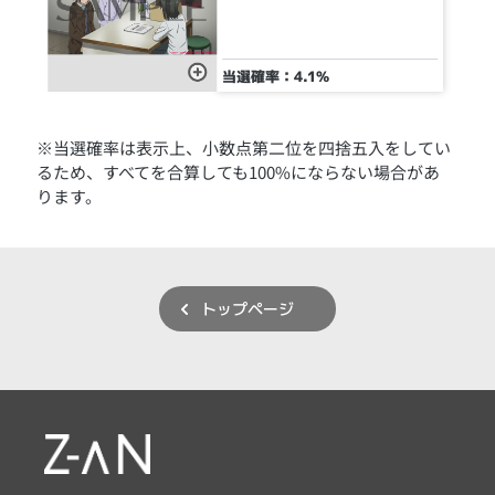
当選確率：4.1%
※当選確率は表示上、小数点第二位を四捨五入をしてい
るため、すべてを合算しても100%にならない場合があ
ります。
トップページ