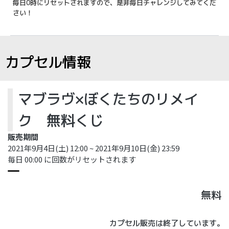
毎日0時にリセットされますので、是非毎日チャレンジしてみてくだ
さい！
カプセル情報
マブラヴ×ぼくたちのリメイ
ク 無料くじ
販売期間
2021年9月4日(土) 12:00 ~ 2021年9月10日(金) 23:59
毎日 00:00 に回数がリセットされます
無料
カプセル販売は終了しています。