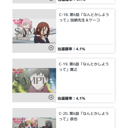
C-18. 第6話「なんとかしよう
って」加納先生＆ケーコ
当選確率：4.1%
C-19. 第6話「なんとかしよう
って」貫之
当選確率：4.1%
C-20. 第6話「なんとかしよう
って」恭也