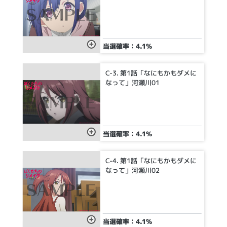
当選確率：4.1%
C-3. 第1話「なにもかもダメに
なって」河瀬川01
当選確率：4.1%
C-4. 第1話「なにもかもダメに
なって」河瀬川02
当選確率：4.1%