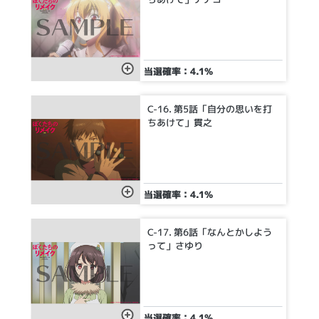
当選確率：4.1%
C-16. 第5話「自分の思いを打
ちあけて」貫之
当選確率：4.1%
C-17. 第6話「なんとかしよう
って」さゆり
当選確率：4.1%