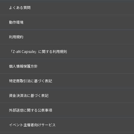
よくある質問
動作環境
利用規約
「Z-aN Capsule」に関する利用規則
個人情報保護方針
特定商取引法に基づく表記
資金決済法に基づく表記
外部送信に関する公表事項
イベント主催者向けサービス