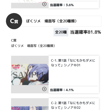
当選確率：3.6%
C
ぼくリメ 場面写（全20種類）
賞
当選確率81.8%
全20種
C賞
ぼくリメ 場面写（全20種類）
C-1. 第1話「なにもかもダメに
なって」シノアキ01
当選確率：4.1%
C-2. 第1話「なにもかもダメに
なって」シノアキ02