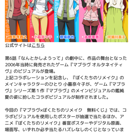
公式サイトは
こちら
第6話「なんとかしようって」の劇中に、作品の舞台となった
2006年当時に発売されたゲーム『マブラヴ オルタネイティ
ヴ』のビジュアルが登場。
上記コラボレーションを記念し、『ぼくたちのリメイク』の
メインキャラクターのひとり 小暮奈々子が、ゲーム『マブラ
ヴ』シリーズ第１作『マブラヴ』のメインビジュアルの鑑純
夏の姿に扮したコラボビジュアルが制作されました。
今回の『マブラヴ×ぼくたちのリメイク 無料くじ』では、コ
ラボビジュアルを使用したポスターが抽選で当たるほか、ア
ニメ『ぼくたちのリメイク』番宣ポスターやデジタル原画、
場面写、いずれか必ず当たるハズレなしのくじとなっていま