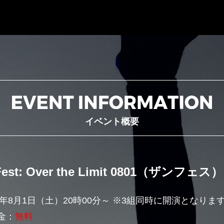
イベント概要
est:
Over the Limit 0801（ザンフェス
0年8月1日（土）20時00分～ ※3組同時に開演となりま
金：
無料