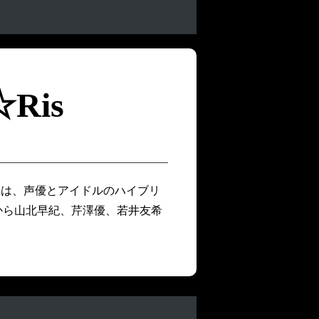
☆Ris
トは、声優とアイドルのハイブリ
」から山北早紀、芹澤優、若井友希