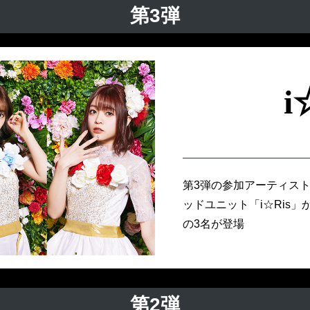
第3弾
i
第3弾の参加アーティス
ッドユニット「i☆Ris
の3名が登場
第2弾