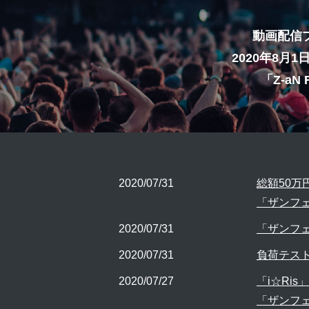
動画配信プ
2020年8月
「Z-aN 
2020/07/31
総額50万
「ザンフ
2020/07/31
「ザンフ
2020/07/31
負荷テス
2020/07/27
「i☆Ri
「ザンフ