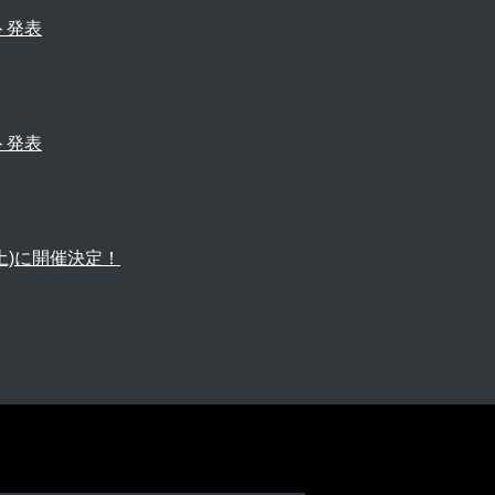
スト発表
スト発表
/1(土)に開催決定！