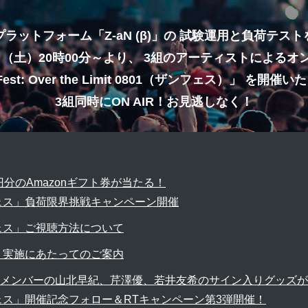
ラットフォーム「Z-aN (β)」の
試験運用と負荷テスト
1日（土）20時00分～より、
3組のアーティストによるオ
Fest: Over the Limit 0801（ザンフェス）」
を開催いた
3組同時にON AIR！お見逃しなく！
円分のAmazonギフト券が当たる！
ェス」負荷限界挑戦キャンペーン開催
ェス」ご視聴方法について
ト実施にあたってのご案内
s」メンバーの山北早紀、芹澤優、若井友希のサイン入りグッズ
ェス」開催記念フォロー＆RTキャンペーン第3弾開催！