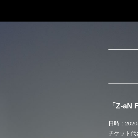
「Z-aN F
日時：202
チケット代