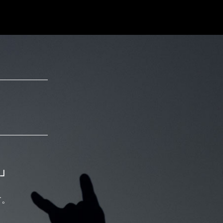
）」
す。